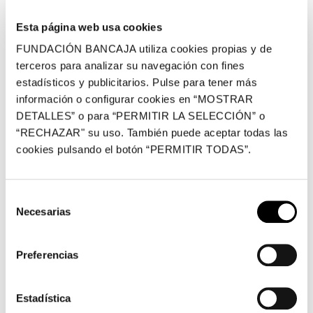
Andrés se ofrecerá en La Cúpula, un espacio exclusivo
Esta página web usa cookies
en la sede de la Fundación Bancaja donde podrás
disfrutar de algunas de las obras más emblemáticas de
FUNDACIÓN BANCAJA utiliza cookies propias y de
terceros para analizar su navegación con fines
nuestra colección de arte.
estadísticos y publicitarios. Pulse para tener más
El evento dará comienzo a las 20 horas y el precio de
información o configurar cookies en “MOSTRAR
venta al público es de 45 euros por persona. El aforo
DETALLES” o para “PERMITIR LA SELECCIÓN” o
“RECHAZAR" su uso. También puede aceptar todas las
máximo será de 20 personas por actividad, y la reserva
cookies pulsando el botón “PERMITIR TODAS”.
requiere inscripción y pago previo.
Condiciones de reserva:
Las personas interesadas
Selección
deberán remitir un correo electrónico a la dirección
Necesarias
de
carmen.depaz@fundacionbancaja.es
, poniendo en el
consentimiento
asunto ‘Reserva Festín’ e indicando: día y actividad para
Preferencias
la que desean realizar la reserva, número de personas,
y teléfono de contacto.
Estadística
La confirmación de la reserva requerirá el abono previo