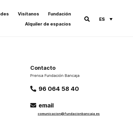
ades
Visítanos
Fundación
ES
Alquiler de espacios
Contacto
Prensa Fundación Bancaja
96 064 58 40
email
comu
nicacion@funda
cionbancaja.es