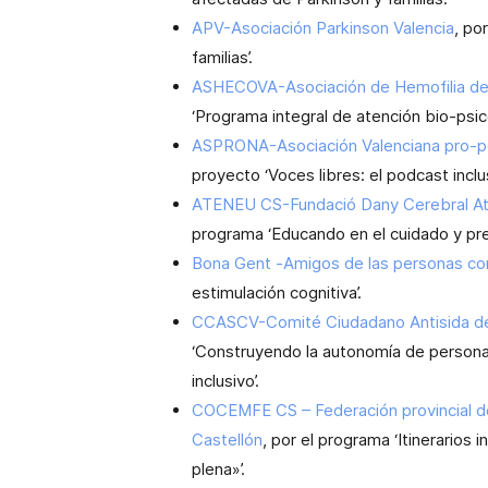
APV-Asociación Parkinson Valencia
, po
familias’.
ASHECOVA-Asociación de Hemofilia de
‘Programa integral de atención bio-psico
ASPRONA-Asociación Valenciana pro-pe
proyecto ‘Voces libres: el podcast inclus
ATENEU CS-Fundació Dany Cerebral Ate
programa ‘Educando en el cuidado y prev
Bona Gent -Amigos de las personas con
estimulación cognitiva’.
CCASCV-Comité Ciudadano Antisida de
‘Construyendo la autonomía de personas
inclusivo’.
COCEMFE CS – Federación provincial de
Castellón
, por el programa ‘Itinerarios
plena»’.