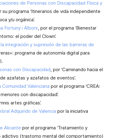
aciones de Personas con Discapacidad Física y
or su programa ‘Itinerarios de vida independiente
ca y/u orgánica’.
 Fortuny i Albors
, por el programa ‘Bienestar
orno: el poder del Clown’.
 integración y supresión de las barreras de
rreras»: programa de autonomía digital para
).
sonas con Discapacidad
, por ‘Caminando hacia el
 de azafatas y azafatos de eventos’.
 la Comunidad Valenciana
por el programa ‘CREA:
 menores con discapacidad’.
nis artes gráficas’.
ral Adquirido de Valencia
por la iniciativa
 Alicante
por el programa ‘Tratamiento y
o adictivo (trastorno mental del comportamiento)