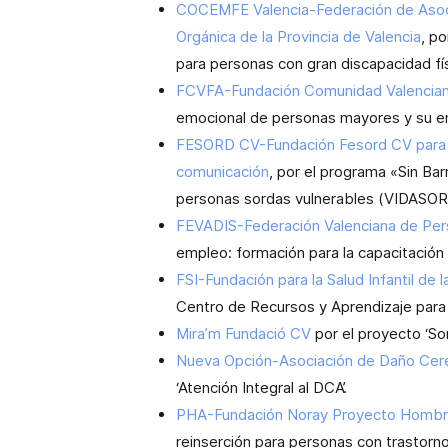
COCEMFE Valencia-Federación de Asoci
Orgánica de la Provincia de Valencia
, p
para personas con gran discapacidad físi
FCVFA-Fundación Comunidad Valenciana
emocional de personas mayores y su ent
FESORD CV-Fundación Fesord CV para la
comunicación
, por el programa «Sin Ba
personas sordas vulnerables (VIDASOR
FEVADIS-Federación Valenciana de Per
empleo: formación para la capacitación
FSI-Fundación para la Salud Infantil de
Centro de Recursos y Aprendizaje para
Mira’m Fundació CV
por el proyecto ‘Som
Nueva Opción-Asociación de Daño Cereb
‘Atención Integral al DCA’.
PHA-Fundación Noray Proyecto Hombre
reinserción para personas con trastorn