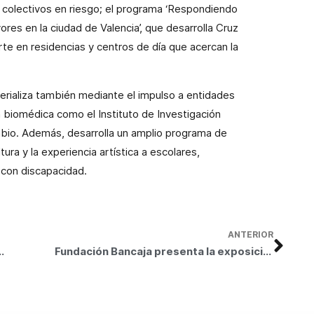
 colectivos en riesgo; el programa ‘Respondiendo
res en la ciudad de Valencia’, que desarrolla Cruz
arte en residencias y centros de día que acercan la
erializa también mediante el impulso a entidades
n biomédica como el Instituto de Investigación
sabio. Además, desarrolla un amplio programa de
tura y la experiencia artística a escolares,
 con discapacidad.
ANTERIOR
e 2.000 personas con discapacidad y en riesgo de exclusión
Fundación Bancaja presenta la exposición María Aranguren. Génesis