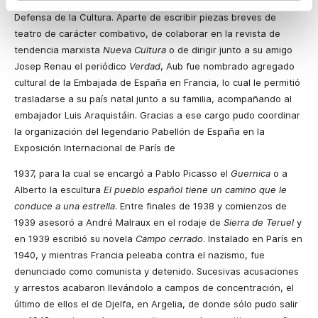
número 3 de la Alianza de Escritores Antifascistas para la
Defensa de la Cultura. Aparte de escribir piezas breves de
teatro de carácter combativo, de colaborar en la revista de
tendencia marxista
Nueva Cultura
o de dirigir junto a su amigo
Josep Renau el periódico
Verdad
, Aub fue nombrado agregado
cultural de la Embajada de España en Francia, lo cual le permitió
trasladarse a su país natal junto a su familia, acompañando al
embajador Luis Araquistáin. Gracias a ese cargo pudo coordinar
la organización del legendario Pabellón de España en la
Exposición Internacional de París de
1937, para la cual se encargó a Pablo Picasso el
Guernica
o a
Alberto la escultura
El pueblo español tiene un camino que le
conduce a una estrella
. Entre finales de 1938 y comienzos de
1939 asesoró a André Malraux en el rodaje de
Sierra de Teruel
y
en 1939 escribió su novela
Campo cerrado
. Instalado en París en
1940, y mientras Francia peleaba contra el nazismo, fue
denunciado como comunista y detenido. Sucesivas acusaciones
y arrestos acabaron llevándolo a campos de concentración, el
último de ellos el de Djelfa, en Argelia, de donde sólo pudo salir