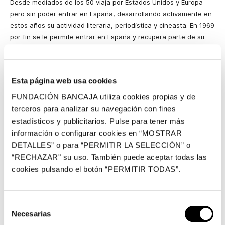
Desde mediados de los 50 viaja por Estados Unidos y Europa
pero sin poder entrar en España, desarrollando activamente en
estos años su actividad literaria, periodística y cineasta. En 1969
por fin se le permite entrar en España y recupera parte de su
biblioteca personal, que estaba en la Universitat de València. A
su vuelta a México sigue con sus estudios de la figura de Luis
Buñuel y posteriormente participa como jurado en el festival de
Esta página web usa cookies
Cannes, da conferencias por todo el mundo y, tras otro viaje a
España, muere en 1972 en México. Desde 1987 se entregan los
FUNDACIÓN BANCAJA utiliza cookies propias y de
Premios Internacionales de Cuento Max Aub, otorgados por la
terceros para analizar su navegación con fines
Fundación que lleva su nombre.
estadísticos y publicitarios. Pulse para tener más
información o configurar cookies en “MOSTRAR
Un recorrido por su trayectoria
DETALLES” o para “PERMITIR LA SELECCIÓN” o
PRIMEROS AÑOS, PRIMEROS LIBROS {1903-1936}
“RECHAZAR" su uso. También puede aceptar todas las
cookies pulsando el botón “PERMITIR TODAS”.
Aub creció fascinado por los libros y por lo que ellos contienen,
jugando desde niño con las palabras francesas y alemanas que
escuchaba en casa. Cuando en 1914 la Gran Guerra hizo que la
Selección
familia, por ser de origen alemán, tuviera que instalarse en
Necesarias
de
Valencia, Aub aprendió con rapidez el castellano y el