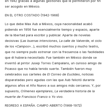
en 1942 gracias a algunas gestiones que le permitieron por fin
ser acogido en México.
EN EL OTRO COSTADO {1942-1968}
Lo que debe Max Aub a México, cuya nacionalidad acabó
pidiendo en 1956 fue esencialmente tiempo y espacio, aparte
de la libertad para escribir y publicar. Aparte de novelas
decisivas (
Las buenas intenciones
,
La calle de Valverde
, el ciclo
de los «
Campos
»…), escribió muchos cuentos y mucho teatro,
que no siempre pudo estrenar con la frecuencia o las facilidades
que él hubiera necesitado. Fue también en México donde se
inventó al pintor Jusep Torres Campalans, un curioso amigo de
Picasso que no había tenido suerte. También fueron muy
celebrados sus carteles de
El Correo de Euclides
, noticias
disparatadas pero agudas con las que Aub felicitó durante
algunos años el Año Nuevo a sus amigos más cercanos. Y, por
supuesto,
Crímenes ejemplares
,
La verdadera historia de la
muerte de Francisco Franco
o
Yo vivo
.
REGRESO A ESPAÑA. CAMPO ABIERTO {1968-1972}