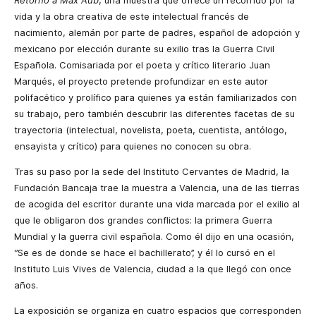
Retorno a Max Aub
, una muestra que ofrece un recorrido por la
vida y la obra creativa de este intelectual francés de
nacimiento, alemán por parte de padres, español de adopción y
mexicano por elección durante su exilio tras la Guerra Civil
Española. Comisariada por el poeta y crítico literario Juan
Marqués, el proyecto pretende profundizar en este autor
polifacético y prolífico para quienes ya están familiarizados con
su trabajo, pero también descubrir las diferentes facetas de su
trayectoria (intelectual, novelista, poeta, cuentista, antólogo,
ensayista y crítico) para quienes no conocen su obra.
Tras su paso por la sede del Instituto Cervantes de Madrid, la
Fundación Bancaja trae la muestra a Valencia, una de las tierras
de acogida del escritor durante una vida marcada por el exilio al
que le obligaron dos grandes conflictos: la primera Guerra
Mundial y la guerra civil española. Como él dijo en una ocasión,
‘’Se es de donde se hace el bachillerato’’, y él lo cursó en el
Instituto Luis Vives de Valencia, ciudad a la que llegó con once
años.
La exposición se organiza en cuatro espacios que corresponden