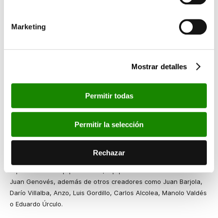
y perspectivas de las colecciones de ABANCA y la Fundación
Bancaja.
Marketing
La visita comienza en la tercera planta del edificio con una serie
de obras seleccionadas que muestran la vitalidad de las
vanguardias, a través de artistas como Pablo Picasso,
Mostrar detalles
Kandinsky, Juan Gris o Georges Braque.
El segundo bloque expositivo se centra en los desarrollos de la
Permitir todas
pintura abstracta. En este espacio de “búsqueda serena”, en
palabras del comisario, destacan nombres como Teixidor, Scully,
Usle, Förg, Mompó o Knoebel.
Permitir la selección
A continuación, el recorrido nos acerca al pop español y a otras
manifestaciones figurativas estéticamente cercanas al mismo,
Rechazar
con especial presencia de artistas valencianos. Están
representados Equipo Crónica, Equipo Realidad o artistas como
Juan Genovés, además de otros creadores como Juan Barjola,
Darío Villalba, Anzo, Luis Gordillo, Carlos Alcolea, Manolo Valdés
o Eduardo Úrculo.