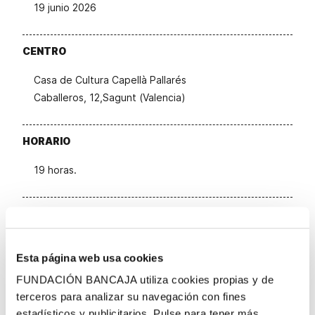
19 junio 2026
CENTRO
Casa de Cultura Capellà Pallarés
Caballeros, 12,Sagunt (Valencia)
HORARIO
19 horas.
TARIFAS
Entrada gratuita. Aforo limitado
Esta página web usa cookies
FUNDACIÓN BANCAJA utiliza cookies propias y de
terceros para analizar su navegación con fines
La Comisión Delegada de la Fundación Bancaja en
estadísticos y publicitarios. Pulse para tener más