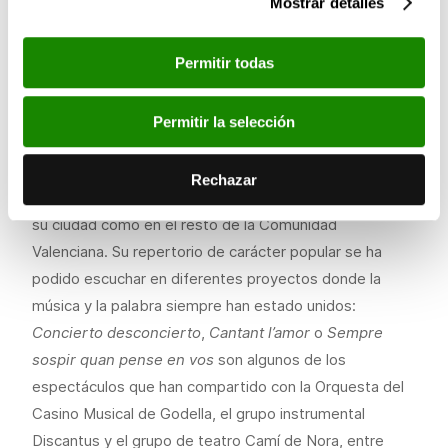
Mostrar detalles
Bertil Agnestig.
El Cor Gagliarda nació en 1995 fruto de las inquietudes
Permitir todas
de un grupo de padres y madres que preocupados por
la educación musical de sus hijos buscaban una opción
Permitir la selección
más lúdica para acercarse al fenómeno musical. Dirigido
desde su fundación por Mónica Perales i Massana, la
Rechazar
agrupación ha ofrecido múltiples conciertos, tanto en
su ciudad como en el resto de la Comunidad
Valenciana. Su repertorio de carácter popular se ha
podido escuchar en diferentes proyectos donde la
música y la palabra siempre han estado unidos:
Concierto desconcierto
,
Cantant l’amor
o
Sempre
sospir quan pense en vos
son algunos de los
espectáculos que han compartido con la Orquesta del
Casino Musical de Godella, el grupo instrumental
Discantus y el grupo de teatro Camí de Nora, entre