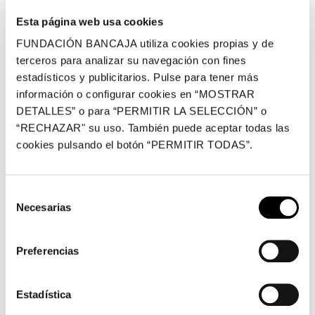
personajes que dejan testimonio del patrimonio natural
Esta página web usa cookies
y etnográfico de la España de finales del siglo XIX y
FUNDACIÓN BANCAJA utiliza cookies propias y de
principios del XX.
terceros para analizar su navegación con fines
estadísticos y publicitarios. Pulse para tener más
El valor documental y antropológico que atesoran estas
información o configurar cookies en “MOSTRAR
imágenes se completa con la mirada singular con la que
DETALLES” o para “PERMITIR LA SELECCIÓN” o
se acercan a esa realidad española fotógrafos célebres
“RECHAZAR" su uso. También puede aceptar todas las
de la época como Charles Clifford, Jean Laurent, Kurt
cookies pulsando el botón “PERMITIR TODAS”.
Hielscher, Anna M. Christian, Ruth Matilda Anderson,
Sebastián Creuset o Rafael Garzón, entre otros.
Selección
Necesarias
El recorrido por la muestra se inicia con el bloque
de
Sorolla y la fotografía
, con imágenes que muestran al
consentimiento
artista pintando en la Malvarrosa, acompañado por su
Preferencias
familia en Jaca o en la escalinata de entrada al edificio
de la Hispanic Society of America de Nueva York,
Estadística
además de instantáneas que recuerdan el entorno