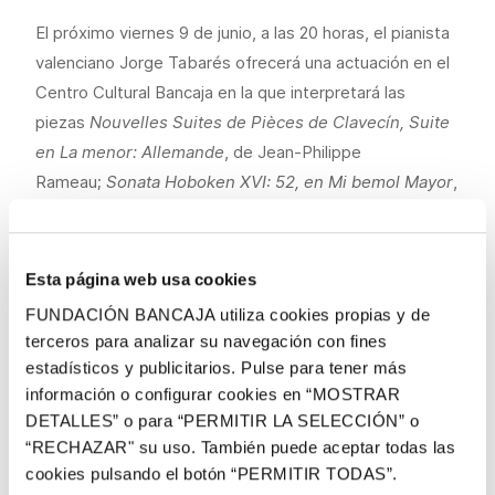
El próximo viernes 9 de junio, a las 20 horas, el pianista
valenciano Jorge Tabarés ofrecerá una actuación en el
Centro Cultural Bancaja en la que interpretará las
piezas
Nouvelles Suites de Pièces de Clavecín, Suite
en La menor: Allemande
, de Jean-Philippe
Rameau;
Sonata Hoboken XVI: 52, en Mi bemol Mayor
,
de Joseph Haydn;
Moments Musicaux Op.16 N.3 y N.4
,
de Sergei Rachmaninoff;
Dos Preludios, Nostálgico y
Poético
, del propio Jorge Tabarés;
Fantasia Op. 28, en
Esta página web usa cookies
Fa sostenido menor
, de Felix Mendelssohn; y
Preludio
FUNDACIÓN BANCAJA utiliza cookies propias y de
y Fuga N.24 en Re menor
, de Dimitri Shostakovich.
terceros para analizar su navegación con fines
estadísticos y publicitarios. Pulse para tener más
La actuación cierra la primera edición del ciclo
Concerts
información o configurar cookies en “MOSTRAR
a la Fundació,
organizado por Fundación Bancaja con la
DETALLES” o para “PERMITIR LA SELECCIÓN” o
colaboración de Pavasal, Fundación Eutherpe, el
“RECHAZAR" su uso. También puede aceptar todas las
campus de Berklee College of Music en Valencia y el
cookies pulsando el botón “PERMITIR TODAS”.