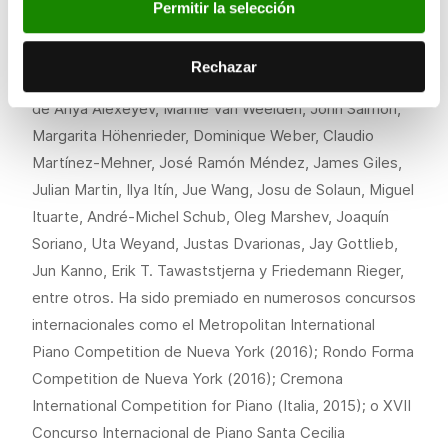
mérito en
Mannes College The New School for Music
,
Permitir la selección
en Nueva York, con la profesora y pianista rusa Irina
Morozova y con el compositor americano Lowell
Rechazar
Liebermann. Junto a esto, ha recibido clases y consejo
de Anya Alexeyev, Marnie Van Weelden, John Salmon,
Margarita Höhenrieder, Dominique Weber, Claudio
Martínez-Mehner, José Ramón Méndez, James Giles,
Julian Martin, Ilya Itín, Jue Wang, Josu de Solaun, Miguel
Ituarte, André-Michel Schub, Oleg Marshev, Joaquín
Soriano, Uta Weyand, Justas Dvarionas, Jay Gottlieb,
Jun Kanno, Erik T. Tawaststjerna y Friedemann Rieger,
entre otros. Ha sido premiado en numerosos concursos
internacionales como el Metropolitan International
Piano Competition de Nueva York (2016); Rondo Forma
Competition de Nueva York (2016); Cremona
International Competition for Piano (Italia, 2015); o XVII
Concurso Internacional de Piano Santa Cecilia