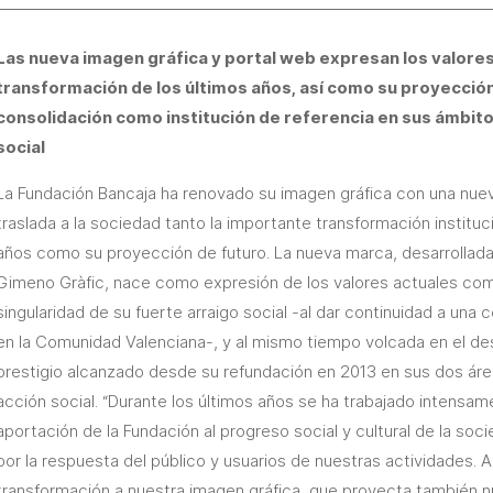
Las nueva imagen gráfica y portal web expresan los valores 
transformación de los últimos años, así como su proyección
consolidación como institución de referencia en sus ámbitos 
social
La Fundación Bancaja ha renovado su imagen gráfica con una nuev
traslada a la sociedad tanto la importante transformación institu
años como su proyección de futuro. La nueva marca, desarrollada
Gimeno Gràfic, nace como expresión de los valores actuales com
singularidad de su fuerte arraigo social -al dar continuidad a una c
en la Comunidad Valenciana-, y al mismo tiempo volcada en el des
prestigio alcanzado desde su refundación en 2013 en sus dos áreas
acción social. “Durante los últimos años se ha trabajado intensam
aportación de la Fundación al progreso social y cultural de la soc
por la respuesta del público y usuarios de nuestras actividades.
transformación a nuestra imagen gráfica, que proyecta también