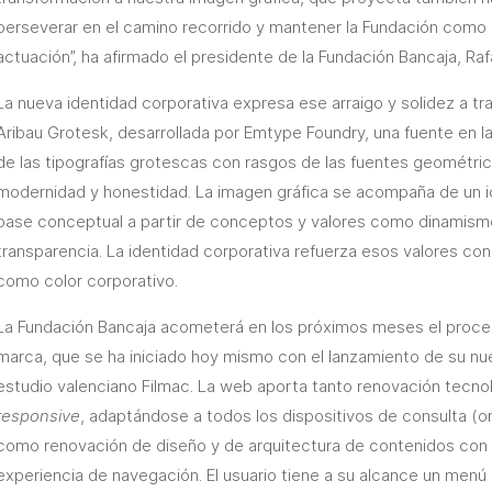
perseverar en el camino recorrido y mantener la Fundación como 
actuación”, ha afirmado el presidente de la Fundación Bancaja, Raf
La nueva identidad corporativa expresa ese arraigo y solidez a tra
Aribau Grotesk, desarrollada por Emtype Foundry, una fuente en l
de las tipografías grotescas con rasgos de las fuentes geométric
modernidad y honestidad. La imagen gráfica se acompaña de un i
base conceptual a partir de conceptos y valores como dinamismo,
transparencia. La identidad corporativa refuerza esos valores con
como color corporativo.
La Fundación Bancaja acometerá en los próximos meses el proces
marca, que se ha iniciado hoy mismo con el lanzamiento de su nu
estudio valenciano Filmac. La web aporta tanto renovación tecno
responsive
, adaptándose a todos los dispositivos de consulta (o
como renovación de diseño y de arquitectura de contenidos con e
experiencia de navegación. El usuario tiene a su alcance un menú 