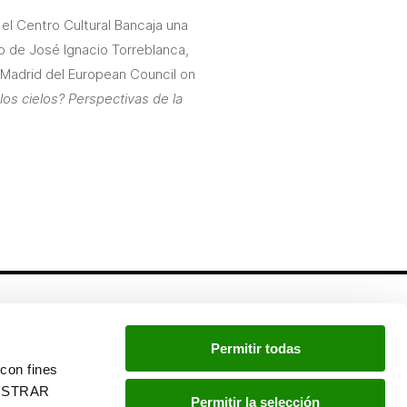
n el Centro Cultural Bancaja una
 de José Ignacio Torreblanca,
e Madrid del European Council on
 los cielos? Perspectivas de la
Newsletter
Permitir todas
Si quieres estar a la última, inscríbete a nuestra
con fines
newsletter:
“MOSTRAR
Permitir la selección