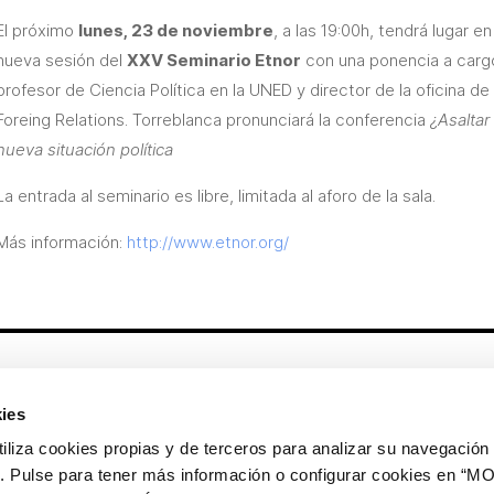
El próximo
lunes, 23 de noviembre
, a las 19:00h, tendrá lugar e
nueva sesión del
XXV Seminario Etnor
con una ponencia a cargo
profesor de Ciencia Política en la UNED y director de la oficina d
Foreing Relations. Torreblanca pronunciará la conferencia
¿Asaltar
nueva situación política
La entrada al seminario es libre, limitada al aforo de la sala.
Más información:
http://www.etnor.org/
Otros enlaces
ies
CrediMonte ↗
Alquiler de espacios
a cookies propias y de terceros para analizar su navegación 
Colección de arte
Solicitud de imágenes de la
ios. Pulse para tener más información o configurar cookies en 
colección de arte