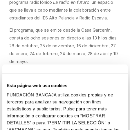
programa radiofónico
La radio en futuro
, un espacio
que se lleva a cabo mediante la colaboración entre
estudiantes del IES Alto Palancia y Radio Escavia.
El programa, que se emite desde la Casa Garcerán,
consta de ocho sesiones en directo a las 13 h los días
28 de octubre, 25 de noviembre, 16 de diciembre, 27
de enero, 24 de febrero, 24 de marzo, 28 de abril y 19
de mayo.
Los diferentes programas abordarán temáticas
diversas como el ocio educativo e inclusivo; la
Esta página web usa cookies
sostenibilidad; el suicidio y la salud mental durante la
FUNDACIÓN BANCAJA utiliza cookies propias y de
adolescencia; las comunidades energéticas; la
terceros para analizar su navegación con fines
investigación científica; las rutas naturales del Alto
estadísticos y publicitarios. Pulse para tener más
Palancia; la formación en empresas; o un repaso a la
información o configurar cookies en “MOSTRAR
historia del siglo XIX a través del cine.
DETALLES” o para “PERMITIR LA SELECCIÓN” o
“RECHAZAR" su uso. También puede aceptar todas las