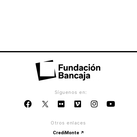
Síguenos en:
Otros enlaces
CrediMonte ↗