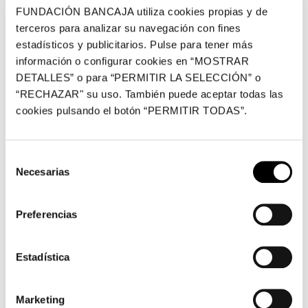
Plaza de Tetuán, 23, Valencia
FUNDACIÓN BANCAJA utiliza cookies propias y de
terceros para analizar su navegación con fines
estadísticos y publicitarios. Pulse para tener más
Fundación Bancaja ofrece de octubre de 2017 a marzo
información o configurar cookies en “MOSTRAR
de 2018 una nueva edición de sus talleres sociales
DETALLES” o para “PERMITIR LA SELECCIÓN” o
“RECHAZAR" su uso. También puede aceptar todas las
gratuitos, vinculados en esta ocasión a la exposición de
cookies pulsando el botón “PERMITIR TODAS”.
Valdés. Una visión personal
, una amplia retrospectiva
del artista valenciano Manolo Valdés integrada por
cerca de 150 obras que muestran su trayectoria en
Selección
solitario desde principios de los 80 hasta la actualidad.
Necesarias
de
La exposición presenta todos los géneros en los que
consentimiento
Valdés se ha expresado: pintura, escultura y obra
Preferencias
gráfica, así como muebles y artes decorativas.
Se realizan dos talleres dirigidos a diferentes
Estadística
colectivos:
Marketing
La
actividad MotivArte
está dirigida a personas