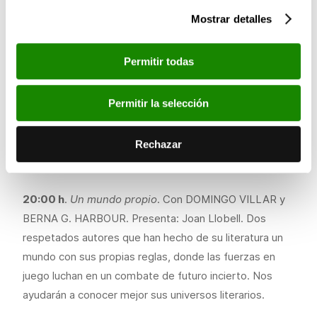
con ellos cómo los mecanismos de sus historias están
Mostrar detalles
en el papel y a nuestro alrededor.
19:00 h
.
Madres, artesanos y sospechas
. Con FIONA
Permitir todas
BARTON y SHARON BOLTON. Presenta: David
Knutson. Dos exitosas autoras británicas que tocan la
Permitir la selección
maternidad como parte indisoluble de lo femenino,
condimentado con grandes dosis de intriga no apta
Rechazar
para corazones frágiles. No dejes que te cuenten cómo
acabará esta charla…
20:00 h
.
Un mundo propio
. Con DOMINGO VILLAR y
BERNA G. HARBOUR. Presenta: Joan Llobell. Dos
respetados autores que han hecho de su literatura un
mundo con sus propias reglas, donde las fuerzas en
juego luchan en un combate de futuro incierto. Nos
ayudarán a conocer mejor sus universos literarios.