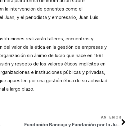
 primera plataforma de información sobre
con la intervención de ponentes como el
l Juan, y el periodista y empresario, Juan Luis
stituciones realizarán talleres, encuentros y
ón del valor de la ética en la gestión de empresas y
rganización sin ánimo de lucro que nace en 1991
usión y respeto de los valores éticos implícitos en
organizaciones e instituciones públicas y privadas,
que apuesten por una gestión ética de su actividad
al a largo plazo.
ANTERIOR
 su compromiso por la cultura
Fundación Bancaja y Fundación por la Justicia convocan su premio para reconocer una trayectoria de servicio a la justicia