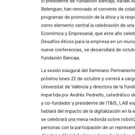
El presidente de Fundación Bancaja, Rafael A
Belenguer, han renovado el convenio de colab
programas de promoción de la ética y la resp
como elemento central la celebración de una
Económica y Empresarial, que este año celeb
Desafíos éticos para la empresa en un mundo
nueve conferencias, se desarrollará de octubr
Fundación Bancaja.
La sesión inaugural del Seminario Permanente
próximo lunes 22 de octubre y correrá a cargo
Universitat de València y directora de la Fun
impartida por Andrés Pedreño, catedrático d
y co-fundador y presidente de IT&IS, LAB exp
hablará del impacto de la digitalización en l
se celebrará una mesa redonda sobre robotiz
personas con la participación de un represent