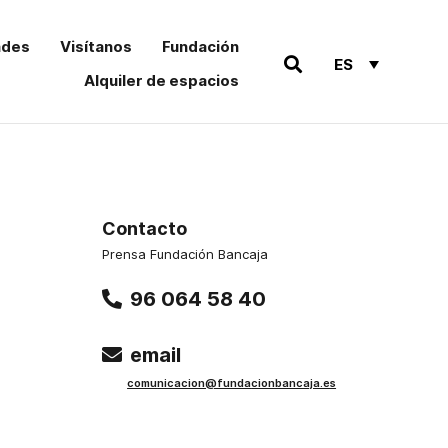
ades
Visítanos
Fundación
ES
Alquiler de espacios
Contacto
Prensa Fundación Bancaja
96 064 58 40
email
comu
nicacion@funda
cionbancaja.es