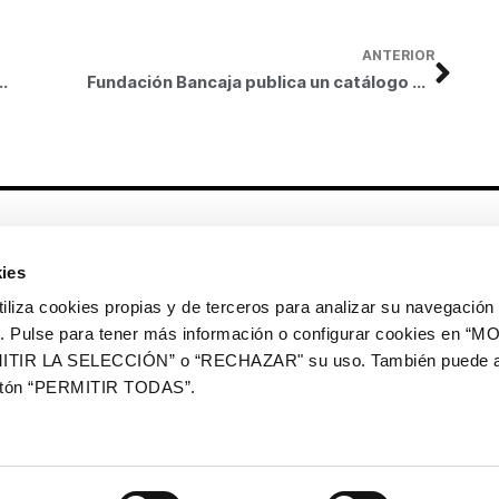
ANTERIOR
nes 25 de mayo un concierto de jazz en la Fundación Bancaja
Fundación Bancaja publica un catálogo con las obras maestras de su colección artística
Otros enlaces
ies
CrediMonte ↗
Alquiler de espacios
a cookies propias y de terceros para analizar su navegación 
Colección de arte
Solicitud de imágenes de la
ios. Pulse para tener más información o configurar cookies en 
colección de arte
ITIR LA SELECCIÓN” o “RECHAZAR" su uso. También puede a
Publicaciones
Comunicación
botón “PERMITIR TODAS”.
Contacto