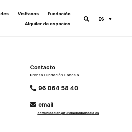
ades
Visítanos
Fundación
ES
Alquiler de espacios
Contacto
Prensa Fundación Bancaja
96 064 58 40
email
comu
nicacion@funda
cionbancaja.es