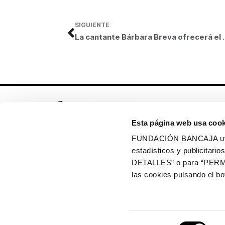
SIGUIENTE
La cantante Bárbara Breva ofrecerá el vier
Esta página web usa cook
FUNDACIÓN BANCAJA utiliz
estadísticos y publicitar
Síguenos en:
DETALLES” o para “PERM
las cookies pulsando el 
Política de cookies
Política de privacidad
Selección
Copyright © 2026 Fundación Bancaja