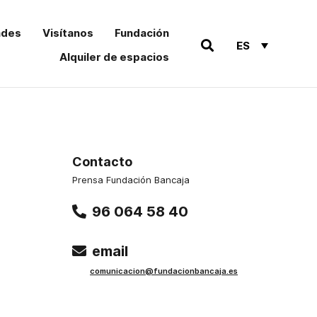
ades
Visítanos
Fundación
ES
Alquiler de espacios
Contacto
Prensa Fundación Bancaja
96 064 58 40
email
comu
nicacion@funda
cionbancaja.es