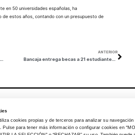
te en 50 universidades españolas, ha
go de estos años, contando con un presupuesto de
ANTERIOR
 integra a 25 personas en su plantilla a través del Programa “Bancaja y la Discapacidad”
Bancaja entrega becas a 21 estudiantes de la Universidad de Málaga para completar su formación universitaria fuera de España
Otros enlaces
ies
CrediMonte ↗
Alquiler de espacios
a cookies propias y de terceros para analizar su navegación 
Colección de arte
Solicitud de imágenes de la
ios. Pulse para tener más información o configurar cookies en 
colección de arte
ITIR LA SELECCIÓN” o “RECHAZAR" su uso. También puede a