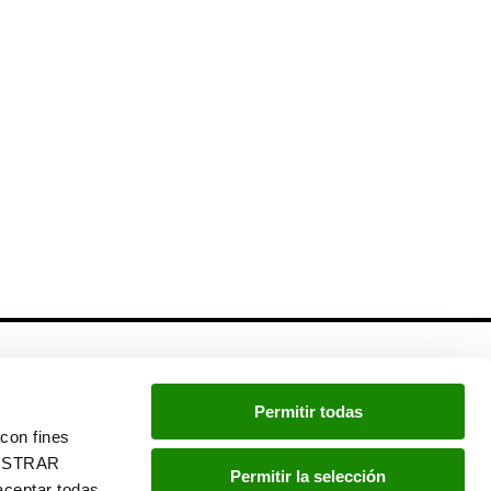
Newsletter
Permitir todas
Si quieres estar a la última, inscríbete a nuestra
con fines
newsletter:
“MOSTRAR
Permitir la selección
ceptar todas