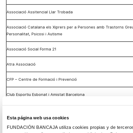
Associació Assitencial Llar Trobada
Associació Catalana els Xiprers per a Persones amb Trastorns Gr
Personalitat
, Psicosi i Autisme
Associació Social Forma 21
Atra Associació
CFP – Centre de Formació i Prevenció
Club Esportiu Esbonat i Amistat Barcelona
ELA – Fundación Privada Catalana de Esclerosis Lateral Amiotrófica
Esta página web usa cookies
FECAFAMM – Federación Catalana de Asociaciones de Familiares d
FUNDACIÓN BANCAJA utiliza cookies propias y de terceros 
Mentales