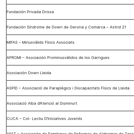
Fundación Privada Drissa
Fundación Síndrome de Down de Gerona
y Comarca – Astrid 21
MIFAS – Minusvàlids Físics Associats
APROMI – Asociación Prominusválidos de los Garrigues
Asociación Down Lleida
ASPID – Associació de Paraplègics i Discapacitats Físics de Lleida
Associació Alba d’Atenció al Disminuït
CIJCA – Col- Lectiu D’Iniciatives Juvenils
AFAT – Asociación de Familiares de Enfermos de Alzheimer de Tar