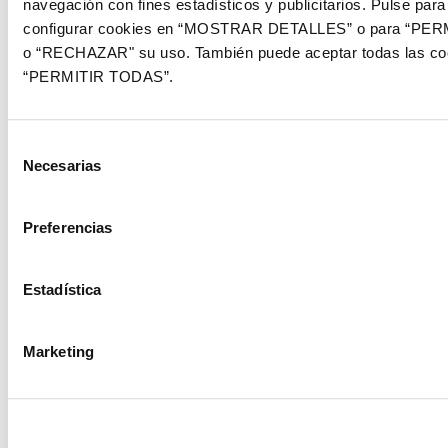
navegación con fines estadísticos y publicitarios. Pulse par
configurar cookies en “MOSTRAR DETALLES” o para “PE
Federación de Entidades Culturales de Badía del Vallés
o “RECHAZAR" su uso. También puede aceptar todas las coo
“PERMITIR TODAS”.
FIAS – Fundacio Innovacio per l’Accio Social Prisba Serveis
Selección
FITA – Fundación Instituto Trastornos Alimentarios
Necesarias
de
consentimiento
Formació i Treball, Fundació Privada
Preferencias
Fundació Acció Solidària Contra L’atur
Estadística
Fundació Ana Ribot
Marketing
Fundació Catalana per a Parálisi Cerebral
Fundació Catalana Síndrome de Down