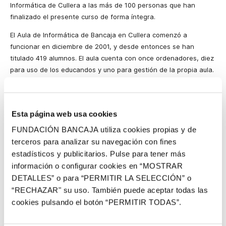
Informática de Cullera a las más de 100 personas que han
finalizado el presente curso de forma íntegra.
El Aula de Informática de Bancaja en Cullera comenzó a
funcionar en diciembre de 2001, y desde entonces se han
titulado 419 alumnos. El aula cuenta con once ordenadores, diez
para uso de los educandos y uno para gestión de la propia aula.
El curso se imparte de lunes a viernes en horarios de mañana y
tarde, y cuenta con cuatro monitores repartidos en dos turnos.
El módulo de informática ofertado por Bancaja proporciona a los
Esta página web usa cookies
alumnos conocimientos acerca del entorno Windows, Access,
FUNDACIÓN BANCAJA utiliza cookies propias y de
Power Point, Word, Excel, introducción a Internet y
terceros para analizar su navegación con fines
mecanografía, etc; herramientas que pueden servir los usuarios
estadísticos y publicitarios. Pulse para tener más
para acceder al mundo laboral en el futuro.
información o configurar cookies en “MOSTRAR
El objetivo del aula de alfabetización informática es facilitar el
DETALLES” o para “PERMITIR LA SELECCIÓN” o
aprendizaje de habilidades informáticas a sectores con recursos
“RECHAZAR" su uso. También puede aceptar todas las
limitados y colectivos en riesgo de exclusión social.
cookies pulsando el botón “PERMITIR TODAS”.
Desde la creación de esta aula de informática, ha habido más