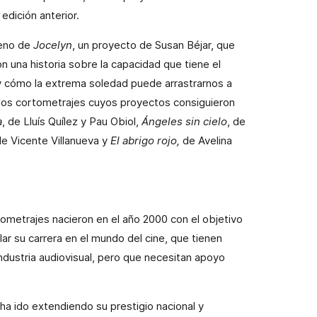
edición anterior.
reno de
Jocelyn
, un proyecto de Susan Béjar, que
n una historia sobre la capacidad que tiene el
y cómo la extrema soledad puede arrastrarnos a
los cortometrajes cuyos proyectos consiguieron
a
, de Lluís Quílez y Pau Obiol,
Ángeles sin cielo
, de
de
Vicente Villanueva y
El abrigo rojo,
de Avelina
metrajes nacieron en el año 2000 con el objetivo
ar su carrera en el mundo del cine, que tienen
ndustria audiovisual, pero que necesitan apoyo
 ha ido extendiendo su prestigio nacional y