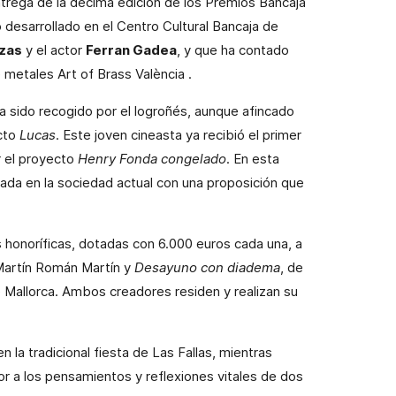
ntrega de la décima edición de los Premios Bancaja
desarrollado en el Centro Cultural Bancaja de
azas
y el actor
Ferran Gadea
, y que ha contado
e metales
Art of Brass València
.
a sido recogido por el logroñés, aunque afincado
ecto
Lucas
. Este joven cineasta ya recibió el primer
r el proyecto
Henry Fonda congelado
. En esta
tada en la sociedad actual con una proposición que
honoríficas, dotadas con 6.000 euros cada una, a
o Martín Román Martín y
Desayuno con diadema
, de
 Mallorca. Ambos creadores residen y realizan su
 la tradicional fiesta de Las Fallas, mientras
r a los pensamientos y reflexiones vitales de dos