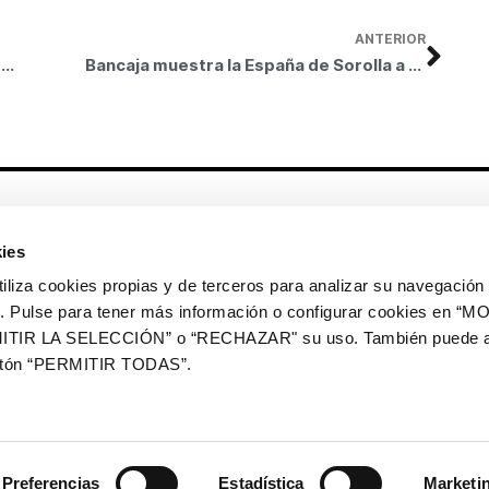
ANTERIOR
Bancaja concede ayudas a los proyectos sociales de 517 asociaciones de toda España
Bancaja muestra la España de Sorolla a través de los fondos fotográficos de la Hispanic Society of America
Otros enlaces
ies
CrediMonte ↗
Alquiler de espacios
a cookies propias y de terceros para analizar su navegación 
Colección de arte
Solicitud de imágenes de la
ios. Pulse para tener más información o configurar cookies en 
colección de arte
ITIR LA SELECCIÓN” o “RECHAZAR" su uso. También puede a
Publicaciones
Comunicación
botón “PERMITIR TODAS”.
Contacto
Preferencias
Estadística
Marketi