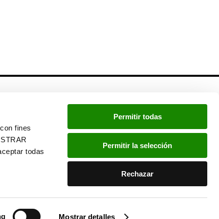
Newsletter
Permitir todas
Si quieres estar a la última, inscríbete a nuestra
con fines
newsletter:
“MOSTRAR
Permitir la selección
ceptar todas
He leído y acepto la
política de privacidad
.
Rechazar
ng
Mostrar detalles