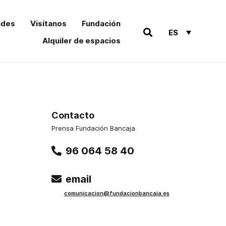
ades
Visítanos
Fundación
ES
Alquiler de espacios
Contacto
Prensa Fundación Bancaja
96 064 58 40
email
comu
nicacion@funda
cionbancaja.es