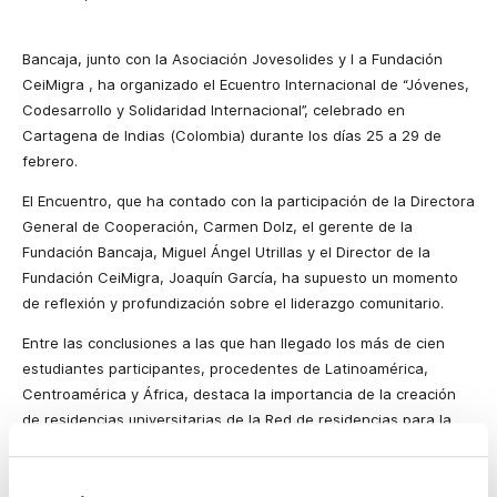
Bancaja, junto con
la Asociación Jovesolides
y
l
a Fundación
CeiMigra
, ha organizado el Ecuentro Internacional de “Jóvenes,
Codesarrollo y Solidaridad Internacional”, celebrado en
Cartagena de Indias (Colombia) durante los días
25 a
29 de
febrero.
El Encuentro, que ha contado con la participación de
la Directora
General
de Cooperación, Carmen Dolz, el gerente de
la
Fundación Bancaja
, Miguel Ángel Utrillas y el Director de
la
Fundación CeiMigra
, Joaquín García, ha supuesto un momento
de reflexión y profundización sobre el liderazgo comunitario.
Entre las conclusiones a las que han llegado los más de cien
estudiantes participantes, procedentes de Latinoamérica,
Centroamérica y África, destaca la importancia de la creación
de residencias universitarias de
la Red
de residencias para la
mediación y el codesarrollo, que fortalecen a las respectivas
comunidades de los países de origen de los estudiantes,
permitiendo que el hecho de emigrar sea un derecho y no un