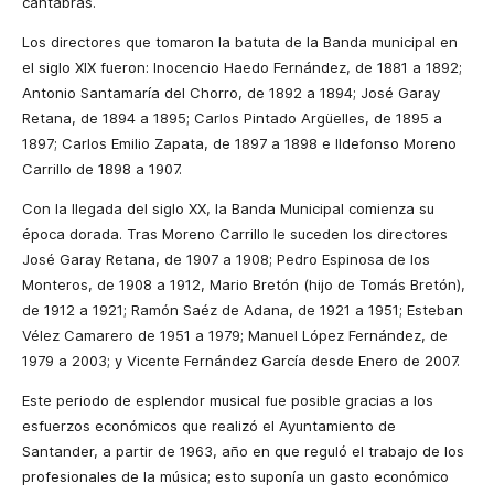
cántabras.
Los directores que tomaron la batuta de
la Banda
municipal en
el siglo XIX fueron: Inocencio Haedo Fernández, de
1881 a
1892;
Antonio Santamaría del Chorro, de
1892 a
1894; José Garay
Retana, de
1894 a
1895; Carlos Pintado Argüelles, de
1895 a
1897; Carlos Emilio Zapata, de
1897 a
1898 e Ildefonso Moreno
Carrillo de
1898 a
1907.
Con la llegada del siglo XX,
la Banda Municipal
comienza su
época dorada. Tras Moreno Carrillo le suceden los directores
José Garay Retana, de
1907 a
1908; Pedro Espinosa de los
Monteros, de
1908 a
1912, Mario Bretón (hijo de Tomás Bretón),
de
1912 a
1921; Ramón Saéz de Adana, de
1921 a
1951; Esteban
Vélez Camarero de
1951 a
1979; Manuel López Fernández, de
1979 a
2003; y Vicente Fernández García desde Enero de 2007.
Este periodo de esplendor musical fue posible gracias a los
esfuerzos económicos que realizó el Ayuntamiento de
Santander, a partir de 1963, año en que reguló el trabajo de los
profesionales de la música; esto suponía un gasto económico