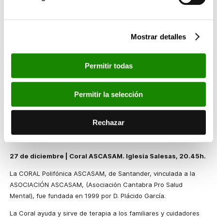
Costurerita
de los autores locales Alfonso Ruiz y Ángel
Gutiérrez. Dentro de la 54 edición del Festival Internacional de
Santander acompañó al bajo Roberto Scandiuzzi y
la Orquesta
Mostrar detalles
del Teatro Regio de Turín con un programa íntegramente
dedicado a Verdi y Mussorgsky.
Ha sido invitada por numerosos festivales europeos, y ha
Permitir todas
actuado en países como Alemania, Argentina, Austria, Cuba,
Eslovenia, Francia, Filipinas, Hungría, Italia, Irlanda, México,
Permitir la selección
Noruega, Portugal, República Checa, Eslovaquia, Estados Unidos
y Vaticano.
Rechazar
Posee una amplia discografía y está en posesión de varios
premios y distinciones.
27 de diciembre |
Coral ASCASAM.
Iglesia Salesas, 20.45h.
La CORAL Polifónica
ASCASAM, de Santander, vinculada a
la
ASOCIACIÓN ASCASAM
, (Asociación Cantabra Pro Salud
Mental), fue fundada en 1999 por D. Plácido García.
La Coral ayuda y sirve de terapia a los familiares y cuidadores