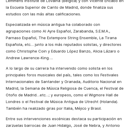
Lemmens Institute de Lovaina (Bélgica) y con Vicente Encabo en
la Escuela Superior
de Canto de Madrid, donde finaliza sus
estudios con las más altas calificaciones.
Especializada en música antigua ha colaborado con
agrupaciones
como Al Ayre Español, Zarabanda, S.E.M.A.,
Parnaso Español, The Extempore String Ensemble,
La Tirana
Española
, etc… junto a los más reputados solistas, y directores
como Christophe Coin y Eduardo López Banzo, Alicia Lázaro
o
Andrew Lawrence-King….
A lo largo de su carrera ha intervenido como solista en los
principales foros musicales del país, tales como los Festivales
Internacionales de Santander y Granada,
Auditorio Nacional en
Madrid,
la Semana
de Música Religiosa de Cuenca, el Festival de
Otoño de Madrid…etc…; y europeos, como el Wigmore Hall de
Londres o el Festival de Música Antigua de Utrecht (Holanda).
También ha realizado giras por Italia, Méjico y Brasil.
Entre sus intervenciones escénicas destaca su participación en
zarzuelas barrocas de Juan Hidalgo, José de Nebra, y Antonio