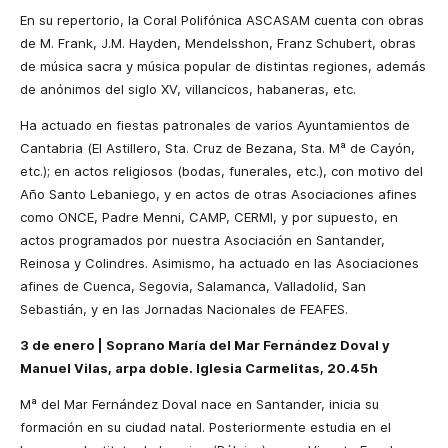
En su repertorio,
la Coral Polifónica
ASCASAM cuenta con obras
de M. Frank, J.M. Hayden, Mendelsshon, Franz Schubert, obras
de música sacra y música popular de distintas regiones, además
de anónimos del siglo XV, villancicos, habaneras, etc.
Ha actuado en fiestas patronales de varios Ayuntamientos de
Cantabria (El Astillero, Sta. Cruz de Bezana, Sta. Mª de Cayón,
etc.); en actos religiosos (bodas, funerales, etc.), con motivo del
Año Santo Lebaniego, y en actos de otras Asociaciones afines
como ONCE, Padre Menni, CAMP, CERMI, y por supuesto, en
actos programados por nuestra Asociación en Santander,
Reinosa y Colindres.
Asimismo, ha actuado en las Asociaciones
afines de Cuenca, Segovia, Salamanca, Valladolid, San
Sebastián, y en las Jornadas Nacionales de FEAFES.
3 de enero |
Soprano María del Mar Fernández Doval y
Manuel Vilas, arpa doble.
Iglesia Carmelitas, 20.45h
Mª del Mar Fernández Doval nace en Santander, inicia su
formación
en su
ciudad natal.
Posteriormente estudia en el