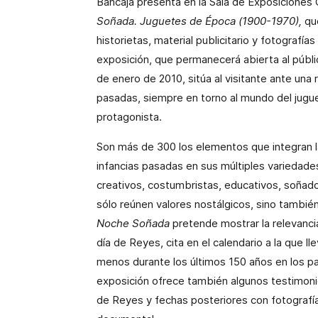
Bancaja presenta en la Sala de Exposiciones 
Soñada. Juguetes de Época (1900-1970),
que
historietas, material publicitario
y fotografías
exposición, que permanecerá abierta al públ
de enero de 2010, sitúa al visitante ante una
pasadas, siempre en torno al mundo del jug
protagonista.
Son más de 300 los elementos que integran 
infancias pasadas en sus múltiples variedades:
creativos, costumbristas, educativos, soñad
sólo reúnen valores nostálgicos, sino también
Noche Soñada
pretende mostrar la relevancia
día de Reyes, cita en el calendario a la que lle
menos durante los últimos 150 años en los país
exposición ofrece también algunos testimonios
de Reyes y fechas posteriores con fotografía