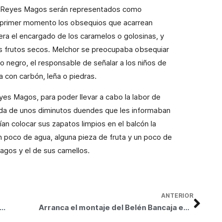
los Reyes Magos serán representados como
n primer momento los obsequios que acarrean
era el encargado de los caramelos o golosinas, y
os frutos secos. Melchor se preocupaba obsequiar
o negro, el responsable de señalar a los niños de
 con carbón, leña o piedras.
es Magos, para poder llevar a cabo la labor de
uda de unos diminutos duendes que les informaban
n colocar sus zapatos limpios en el balcón la
 un poco de agua, alguna pieza de fruta y un poco de
Magos y el de sus camellos.
ANTERIOR
or de Grupo Intercom desvela las 28 características de los emprendedores en el Centro Cultural Bancaja
Arranca el montaje del Belén Bancaja en la Plaza del Congreso Eucarístico de Elx