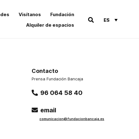
ades
Visítanos
Fundación
ES
Alquiler de espacios
Contacto
Prensa Fundación Bancaja
96 064 58 40
email
comu
nicacion@funda
cionbancaja.es