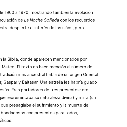
sde
1900 a
1970, mostrando también la evolución
inculación de
La Noche Soñada
con los recuerdos
tra despierte el interés de los niños, pero
en la Biblia, donde aparecen mencionados por
n Mateo. El texto no hace mención al número de
radición más ancestral habla de un origen Oriental
 Gaspar y Baltasar. Una estrella les habría guiado
Jesús. Eran portadores de tres presentes: oro
que representaba su naturaleza divina) y mirra (un
ue presagiaba el sufrimiento y la muerte de
es bondadosos con presentes para todos,
íficos.