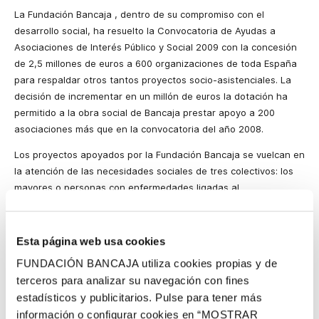
La Fundación Bancaja
, dentro de su
compromiso con el
desarrollo social, ha resuelto
la Convocatoria
de Ayudas a
Asociaciones de Interés Público y Social 2009 con la concesión
de 2,5 millones de euros a 600 organizaciones de toda España
para respaldar otros tantos proyectos socio-asistenciales. La
decisión de incrementar en un millón de euros la dotación ha
permitido a la obra social de Bancaja prestar apoyo a 200
asociaciones más que en la convocatoria del año 2008.
Los proyectos apoyados por
la Fundación Bancaja
se vuelcan en
la atención de las necesidades sociales de tres colectivos: los
mayores o personas con enfermedades ligadas al
envejecimiento; las personas con discapacidad o en situación
de dependencia por enfermedad; y aquellas en situaciones de
riesgo de exclusión social (jóvenes y menores en riesgo social,
Esta página web usa cookies
población reclusa, personas con adicciones, víctimas de
FUNDACIÓN BANCAJA utiliza cookies propias y de
violencia de género, minorías, etc.).
terceros para analizar su navegación con fines
El importe medio de las ayudas concedidas supera en la
estadísticos y publicitarios. Pulse para tener más
convocatoria ahora cerrada los 4.000 euros por asociación con
información o configurar cookies en “MOSTRAR