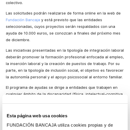
colectivo.
Las solicitudes podrán realizarse de forma online en la web de
Fundación Bancaja
y está previsto que las entidades
seleccionadas, cuyos proyectos serán respaldados con una
ayuda de 10.000 euros, se conozcan a finales del próximo mes
de diciembre.
Las iniciativas presentadas en la tipología de integración laboral
deberán promover la formación profesional enfocada al empleo,
la inserción laboral y la creación de puestos de trabajo. Por su
parte, en la tipología de inclusión social, el objetivo es favorecer
la autonomía personal y el apoyo psicosocial al entorno familiar.
El programa de ayudas se dirige a entidades que trabajen en
cualquier ámbito de la discapacidad (física, intelectual-cognitiva,
sensorial, psíquica, enfermedad mental y pluridiscapacidad).
Sobre la Acción Social de CaixaBank
Esta página web usa cookies
CaixaBank es una entidad con una vocación profundamente
FUNDACIÓN BANCAJA utiliza cookies propias y de
social. La entidad, referente en banca socialmente responsable,