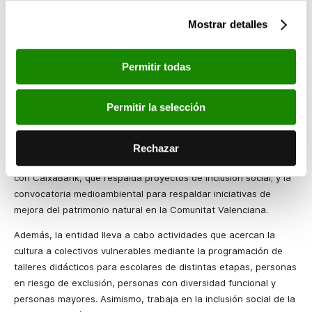
Sustainability Index la sitúa entre los mejores bancos mundiales
Mostrar detalles
en términos de sostenibilidad. La organización internacional
CDP, por su parte, la incluye como empresa líder contra el
cambio climático.
Permitir todas
Sobre la acción social de la Fundación Bancaja
Permitir la selección
Fundación Bancaja desarrolla, además de la convocatoria
‘Capaces’, otros programas de ayudas que tienen por objetivo
mejorar el entorno y la sociedad de la Comunidad Valenciana,
Rechazar
como la ‘Convocatoria Coopera ONG’, también en colaboración
con CaixaBank, que respalda proyectos de inclusión social; y la
convocatoria medioambiental para respaldar iniciativas de
mejora del patrimonio natural en la Comunitat Valenciana.
Además, la entidad lleva a cabo actividades que acercan la
cultura a colectivos vulnerables mediante la programación de
talleres didácticos para escolares de distintas etapas, personas
en riesgo de exclusión, personas con diversidad funcional y
personas mayores. Asimismo, trabaja en la inclusión social de la