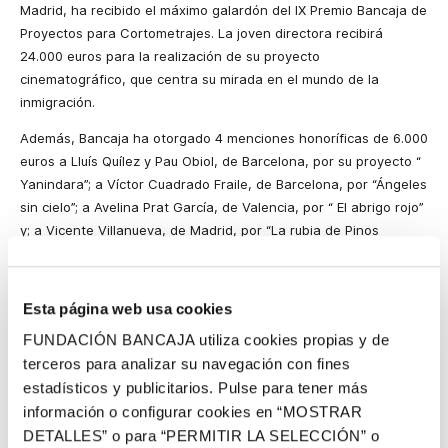
Madrid, ha recibido el máximo galardón del IX Premio
Bancaja de
Proyectos para Cortometrajes. La joven directora recibirá
24.000 euros para la realización de su proyecto
cinematográfico, que centra su mirada en el mundo de la
inmigración.
Además, Bancaja ha otorgado 4 menciones honoríficas de 6.000
euros a
Lluís Quílez y Pau Obiol, de Barcelona, por su proyecto “
Yanindara”; a
Víctor Cuadrado Fraile, de Barcelona, por
“Ángeles
sin cielo”
; a Avelina Prat García, de Valencia, por “
El abrigo rojo”
y; a
Vicente Villanueva, de Madrid,
por “La rubia de Pinos
Puente”.
En total, 290 proyectos han sido presentados a la novena
Esta página web usa cookies
edición del premio, un 70,6% más que en la edición anterior. Los
guiones remitidos al concurso proceden de toda la geografía
FUNDACIÓN BANCAJA utiliza cookies propias y de
española destacando
la Comunidad
de Madrid, Cataluña,
terceros para analizar su navegación con fines
Andalucía y Valencia, entre las que más trabajos han enviado.
estadísticos y publicitarios. Pulse para tener más
información o configurar cookies en “MOSTRAR
Con este certamen, que se convoca a nivel nacional,
la Entidad
DETALLES” o para “PERMITIR LA SELECCIÓN” o
pretende ayudar a los jóvenes directores con buenas ideas y