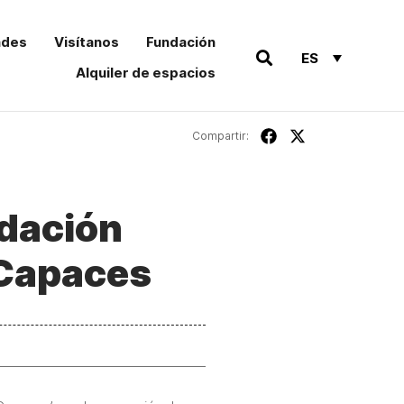
ades
Visítanos
Fundación
ES
Alquiler de espacios
Compartir:
ndación
 Capaces