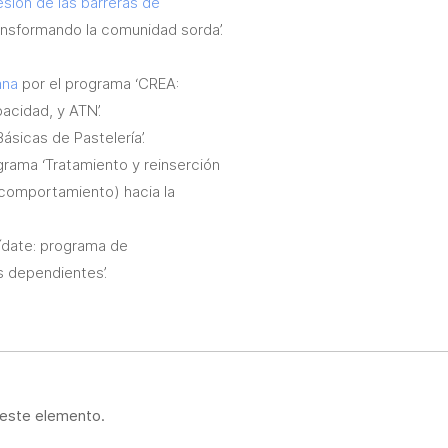
sión de las barreras de
ransformando la comunidad sorda’.
ana
por el programa ‘CREA:
cidad, y ATN’.
sicas de Pastelería’.
grama ‘Tratamiento y reinserción
 comportamiento) hacia la
uídate: programa de
s dependientes’.
 este elemento.