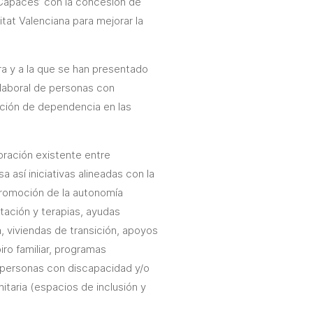
 Capaces’ con la concesión de
tat Valenciana para mejorar la
a y a la que se han presentado
 laboral de personas con
ación de dependencia en las
oración existente entre
 así iniciativas alineadas con la
promoción de la autonomía
itación y terapias, ayudas
a, viviendas de transición, apoyos
piro familiar, programas
e personas con discapacidad y/o
itaria (espacios de inclusión y