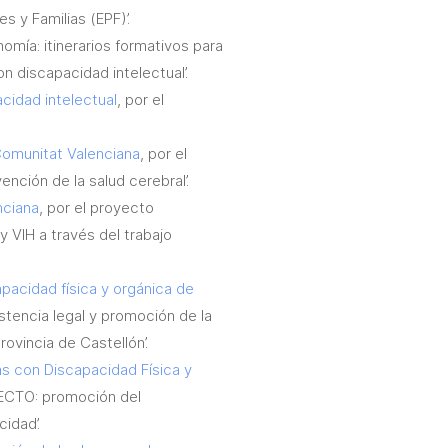
s y Familias (EPF)’.
nomía: itinerarios formativos para
n discapacidad intelectual’.
idad intelectual
, por el
Comunitat Valenciana
, por el
ción de la salud cerebral’.
nciana
, por el proyecto
 VIH a través del trabajo
acidad física y orgánica de
istencia legal y promoción de la
ovincia de Castellón’.
 con Discapacidad Física y
ECTO: promoción del
idad’.