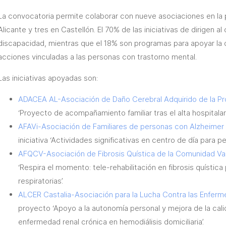
La convocatoria permite colaborar con nueve asociaciones en la p
Alicante y tres en Castellón. El 70% de las iniciativas de dirigen 
discapacidad, mientras que el 18% son programas para apoyar la 
acciones vinculadas a las personas con trastorno mental.
Las iniciativas apoyadas son:
ADACEA AL-Asociación de Daño Cerebral Adquirido de la Pro
‘Proyecto de acompañamiento familiar tras el alta hospitalar
AFAVi-Asociación de Familiares de personas con Alzheimer
iniciativa ‘Actividades significativas en centro de día para 
AFQCV-Asociación de Fibrosis Quística de la Comunidad Va
‘Respira el momento: tele-rehabilitación en fibrosis quístic
respiratorias’.
ALCER Castalia-Asociación para la Lucha Contra las Enferm
proyecto ‘Apoyo a la autonomía personal y mejora de la cal
enfermedad renal crónica en hemodiálisis domiciliaria’.