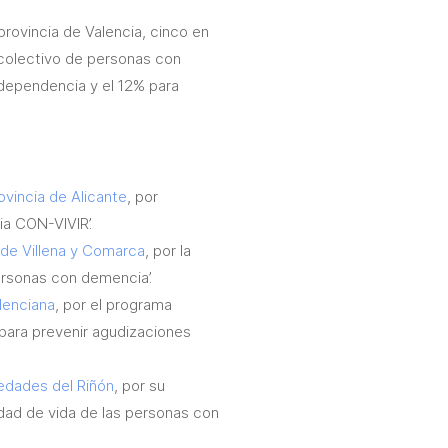
rovincia de Valencia, cinco en
al colectivo de personas con
dependencia y el 12% para
vincia de Alicante
, por
ia CON-VIVIR’.
 de Villena y Comarca
, por la
personas con demencia’.
lenciana
, por el programa
a para prevenir agudizaciones
edades del Riñón
, por su
idad de vida de las personas con