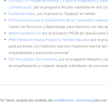
FESORD CV-Fundación Fesord CV para la integración y supre
comunicación
, por el programa ‘Acción voluntaria en red, t
Fundación Adsis
, por el proyecto ‘Dualiza2 en familia’.
FSI-Fundación para la Salud Infantil de la Comunidad Valenci
Centro de Recursos y Aprendizaje para menores con discapa
Mira'm Fundació CV
por el proyecto ‘PFCB de Operaciones Bá
PHA-Fundación Noray Proyecto Hombre Alicante
por el pro
para personas con trastorno adictivo (trastorno mental del
empleabilidad y autonomía personal’.
PsF-Psicólogos Sin Fronteras
, por el programa ‘Respira y c
acompañamiento y cuidado dirigido a familiares de persona
Por favor, acepta las cookies de
estadísticas, marketing
para ver