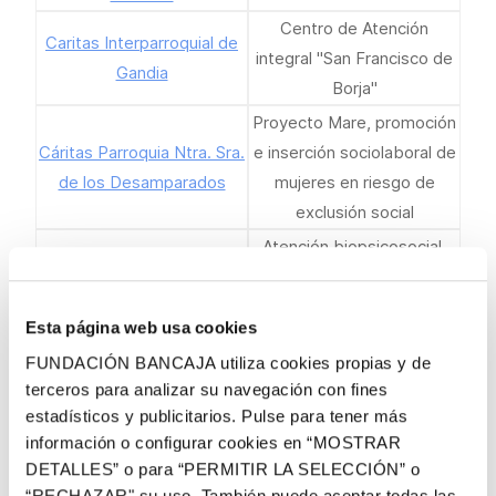
Centro de Atención
Caritas Interparroquial de
integral "San Francisco de
Gandia
Borja"
Proyecto Mare, promoción
Cáritas Parroquia Ntra. Sra.
e inserción sociolaboral de
de los Desamparados
mujeres en riesgo de
exclusión social
Atención biopsicosocial,
sanitaria y orientación para
CASDA-Asociación
la inserción laboral a
Ciudadana Contra el Sida
Esta página web usa cookies
mujeres prostituidas
de Castellón
FUNDACIÓN BANCAJA utiliza cookies propias y de
vulnerables a la infección
terceros para analizar su navegación con fines
por VIH/ITS
estadísticos y publicitarios. Pulse para tener más
Proyecto ‘Calor y Café’:
información o configurar cookies en “MOSTRAR
servicio de comedor,
DETALLES” o para “PERMITIR LA SELECCIÓN” o
CCASCV-Comité
ropero y aseo para
“RECHAZAR" su uso. También puede aceptar todas las