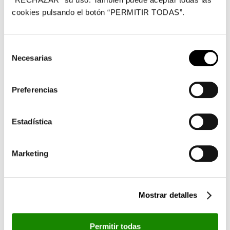
Ciudadano Antisida
personas
cookies pulsando el botón “PERMITIR TODAS”.
Comunidad Valenciana
drogodependientes o en
situación de extrema
Selección
marginación
Necesarias
de
CDOA-Cáritas Diocesana
consentimiento
Proyecto Galilea
de Orihuela-Alicante
Preferencias
CDSC-Cáritas Diocesana
Asesoramiento jurídico
de Segorbe-Castellón
Estadística
Fortalecimiento de la
CESAL-Centro de Estudios
oferta formativa del
Marketing
y Solidaridad con América
Centro Vocacional Sagrado
Latina
Corazón de Jesús
(Honduras)
Mostrar detalles
Protección y rehabilitación
Comité español de ACNUR
de viviendas para la
(Asociación España con
Permitir todas
población siria refugiada en