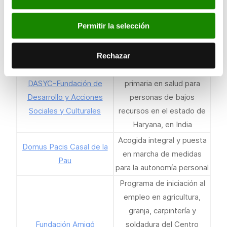
ACNUR)
Líbano
Permitir la selección
Itinerarios integrales para
CV-Cruz Roja Española en
personas de difícil
la Comunidad Valenciana
inserción 'Alianzas'
Rechazar
Apoyo a la atención
DASYC-Fundación de
primaria en salud para
Desarrollo y Acciones
personas de bajos
Sociales y Culturales
recursos en el estado de
Haryana, en India
Acogida integral y puesta
Domus Pacis Casal de la
en marcha de medidas
Pau
para la autonomía personal
Programa de iniciación al
empleo en agricultura,
granja, carpintería y
Fundación Amigó
soldadura del Centro