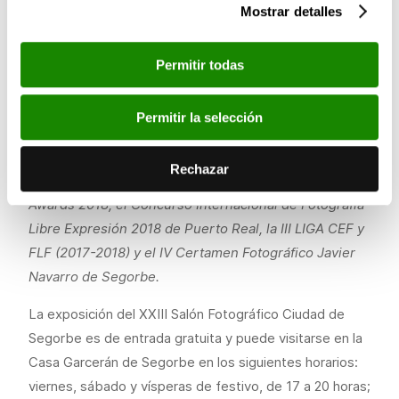
Mostrar detalles
este año ha obtenido la Medalla de Oro FIAP en el
XXX
Certamen Fotográfico Internacional “Los trabajos y los
oficios”
de Cataluña y la Medalla de Plata FIAP en el
V
Permitir todas
Circuito Fotográfico de las Islas Baleares
. Además, ha
recibido menciones y distinciones en el
I Salón
Permitir la selección
Fotográfico de Antequera</em>; el
III Salón
Fotográfico Internacional de Guadalajara</em>;
Rechazar
el
Trofeo Torretes de
Calella, el
Fine Art Photography
Awards 2018
, el
Concurso Internacional de Fotografía
Libre Expresión 2018 de Puerto Real
, la
III LIGA CEF y
FLF (2017-2018)
y el
IV Certamen Fotográfico Javier
Navarro de Segorbe.
La exposición del XXIII Salón Fotográfico Ciudad de
Segorbe es de entrada gratuita y puede visitarse en la
Casa Garcerán de Segorbe en los siguientes horarios:
viernes, sábado y vísperas de festivo, de 17 a 20 horas;