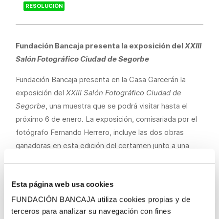
RESOLUCIÓN
Fundación Bancaja presenta la exposición del
XXIII
Salón Fotográfico Ciudad de Segorbe
Fundación Bancaja presenta en la Casa Garcerán la
exposición del
XXIII Salón Fotográfico Ciudad de
Segorbe
, una muestra que se podrá visitar hasta el
próximo 6 de enero. La exposición, comisariada por el
fotógrafo Fernando Herrero, incluye las dos obras
ganadoras en esta edición del certamen junto a una
selección de cerca de 40 fotografías que han optado a
estos premios.
Esta página web usa cookies
FUNDACIÓN BANCAJA utiliza cookies propias y de
terceros para analizar su navegación con fines
Este año,
el premio en la sección de temática libre,