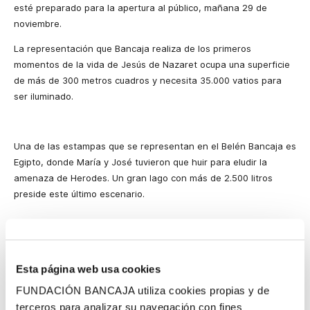
esté preparado para la apertura al público, mañana 29 de
noviembre.
La representación que Bancaja realiza de los primeros
momentos de la vida de Jesús de Nazaret ocupa una superficie
de más de 300 metros cuadros y necesita 35.000 vatios para
ser iluminado.
Una de las estampas que se representan en el Belén Bancaja es
Egipto, donde María y José tuvieron que huir para eludir la
amenaza de Herodes. Un gran lago con más de 2.500 litros
preside este último escenario.
Esta página web usa cookies
Belén Bancaja
FUNDACIÓN BANCAJA utiliza cookies propias y de
El Belén se expone cada año en una ciudad de España, y por
terceros para analizar su navegación con fines
ese motivo, Bancaja pone en marcha un protocolo de actuación