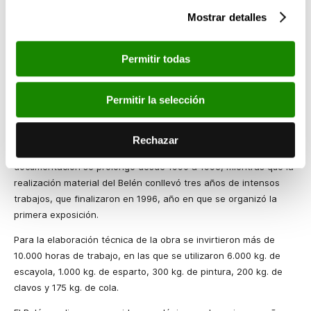
Mostrar detalles
Iniciativa de la plantilla de Bancaja
Permitir todas
La idea de hacer el Belén Bancaja fue de un empleado, Ramón
Tamarit, que junto a otros compañeros de la plantilla
Permitir la selección
trasladaron su ilusión por el proyecto a la Dirección de la
Entidad.
Rechazar
La monumental obra tardó seis años en realizarse; la fase de
documentación se prolongó desde 1990 a 1993, mientras que la
realización material del Belén conllevó tres años de intensos
trabajos, que finalizaron en 1996, año en que se organizó la
primera exposición.
Para la elaboración técnica de la obra se invirtieron más de
10.000 horas de trabajo, en las que se utilizaron 6.000 kg. de
escayola, 1.000 kg. de esparto, 300 kg. de pintura, 200 kg. de
clavos y 175 kg. de cola.