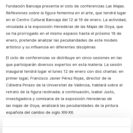
Fundación Bancaja presenta el ciclo de conferencias
Las Majas.
Reflexiones sobre la figura femenina en el arte
, que tendrá lugar
en el Centro Cultural Bancaja del 12 al 16 de enero. La actividad,
vinculada a la exposición
Herederas de las Majas de Goya
, que
se ha prorrogado en el mismo espacio hasta el próximo 18 de
enero, pretende analizar las peculiaridades de este modelo
artístico y su influencia en diferentes disciplinas.
El ciclo de conferencias se distribuye en cinco sesiones en las
que participarán diversos expertos en esta materia. La sesión
inaugural tendrá lugar el lunes 12 de enero con dos charlas: en
primer lugar, Francisco Javier Pérez Rojas, director de la
Cátedra Pinazo de la Universitat de València, hablará sobre el
retrato de la figura reclinada; a continuación, Isabel Justo,
investigadora y comisaria de la exposición
Herederas de
las majas de Goya,
analizará las peculiaridades de la pintura
española del cambio de siglo XIX-XX.
En una segunda sesión, el martes 13 de enero, el profesor
de literatura de la Universitat de València, Javier Lluch, hablará