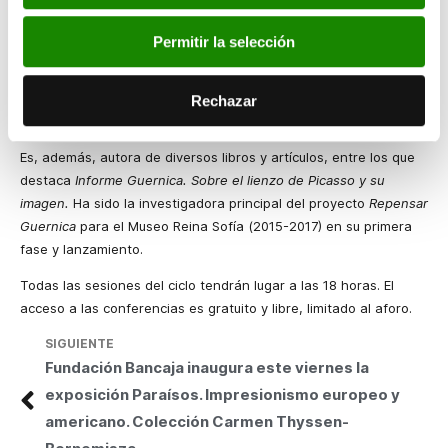
Equipo 57.
Permitir la selección
Rocío Robles es doctora en Historia del Arte por la Universidad
Complutense de Madrid y profesora en el departamento de
Historia del Arte, Facultad de Geografía e Historia de la UCM,
Rechazar
además de coordinadora del Máster en Historia del Arte
Contemporáneo y Cultura Visual (UAM-UCM-Museo Reina Sofía).
Es, además, autora de diversos libros y artículos, entre los que
destaca
Informe Guernica. Sobre el lienzo de Picasso y su
imagen.
Ha sido la investigadora principal del proyecto
Repensar
Guernica
para el Museo Reina Sofía (2015-2017) en su primera
fase y lanzamiento.
Todas las sesiones del ciclo tendrán lugar a las 18 horas. El
acceso a las conferencias es gratuito y libre, limitado al aforo.
SIGUIENTE
Fundación Bancaja inaugura este viernes la
exposición Paraísos. Impresionismo europeo y
americano. Colección Carmen Thyssen-