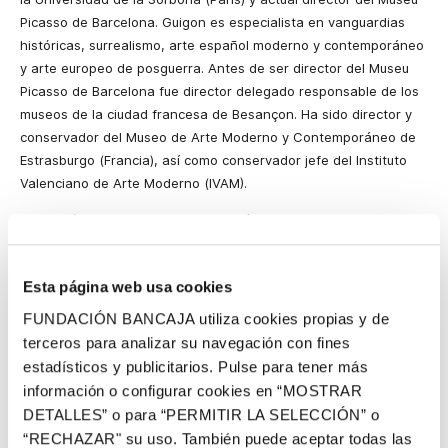
Picasso de Barcelona. Guigon es especialista en vanguardias
históricas, surrealismo, arte español moderno y contemporáneo
y arte europeo de posguerra. Antes de ser director del Museu
Picasso de Barcelona fue director delegado responsable de los
museos de la ciudad francesa de Besançon. Ha sido director y
conservador del Museo de Arte Moderno y Contemporáneo de
Estrasburgo (Francia), así como conservador jefe del Instituto
Valenciano de Arte Moderno (IVAM).
Maite Méndez es doctora en Filosofía y Letras por la
Universidad Autónoma de Madrid. Licenciada en Geografía e
Historia por la Universidad Complutense de Madrid, Master en
Esta página web usa cookies
Estética y Teoría de las Artes por la Universidad Autónoma de
Madrid. Obtiene la beca de la Academia Española de Bellas
FUNDACIÓN BANCAJA utiliza cookies propias y de
Artes de Roma en 1993. Es profesora titular de arte
terceros para analizar su navegación con fines
contemporáneo en la Universidad de Málaga, además de
estadísticos y publicitarios. Pulse para tener más
impartir clases en el Master de Desarrollos Sociales de la
información o configurar cookies en “MOSTRAR
Cultura Artística y en el Master de Igualdad de Género.
DETALLES” o para “PERMITIR LA SELECCIÓN” o
“RECHAZAR" su uso. También puede aceptar todas las
Próxima sesión