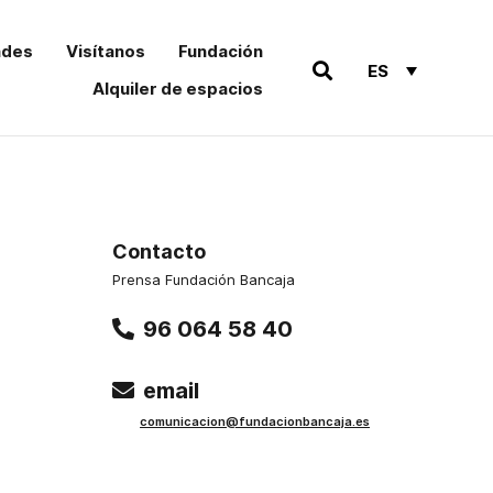
ades
Visítanos
Fundación
ES
Alquiler de espacios
Contacto
Prensa Fundación Bancaja
96 064 58 40
email
comu
nicacion@funda
cionbancaja.es