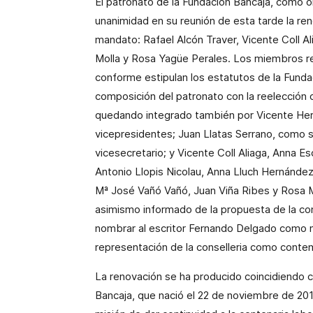
El patronato de la Fundación Bancaja, como ór
unanimidad en su reunión de esta tarde la r
mandato: Rafael Alcón Traver, Vicente Coll Al
Molla y Rosa Yagüe Perales. Los miembros r
conforme estipulan los estatutos de la Funda
composición del patronato con la reelección 
quedando integrado también por Vicente Her
vicepresidentes; Juan Llatas Serrano, como s
vicesecretario; y Vicente Coll Aliaga, Anna Es
Antonio Llopis Nicolau, Anna Lluch Hernández
Mª José Vañó Vañó, Juan Viña Ribes y Rosa M
asimismo informado de la propuesta de la co
nombrar al escritor Fernando Delgado como 
representación de la conselleria como contem
La renovación se ha producido coincidiendo c
Bancaja, que nació el 22 de noviembre de 20