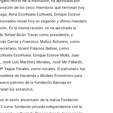
gano rector de la institución, ha aprobado por
enovación de los cinco miembros que terminan hoy
iaga, Anna Escrihuela Ecrihuela, Enrique Esteve
enovados inician hoy un segundo y último mandato
ción. En la misma reunión, se ha aprobado la
de Rafael Alcón Traver como presidente, y
vás García y Francisco Muñoz Antonino, como
ecretario; Vicent Palacios Bellver, como
crihuela Escrihuela. Enrique Esteve Molla, Juan
, José Luis Martínez Morales, José Mir Pallardó,
ª Yagüe Perales, como vocales. El patronato fue
nselleria de Hacienda y Modelo Económico para
nuevo patrono de la Fundación Bancaja en
plan los estatutos.
on el sexto aniversario de la nueva Fundación
13 como fundación privada independiente con la