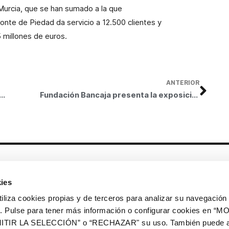
 Murcia, que se han sumado a la que
Monte de Piedad da servicio a 12.500 clientes y
 millones de euros.
ANTERIOR
za la décima edición de la Semana D-Capacidad para promover la integración de las personas con discapacidad a través del arte
Fundación Bancaja presenta la exposición Picasso. Modelos del deseo
Otros enlaces
ies
CrediMonte ↗
Alquiler de espacios
a cookies propias y de terceros para analizar su navegación 
Colección de arte
Solicitud de imágenes de la
ios. Pulse para tener más información o configurar cookies en 
colección de arte
ITIR LA SELECCIÓN” o “RECHAZAR" su uso. También puede a