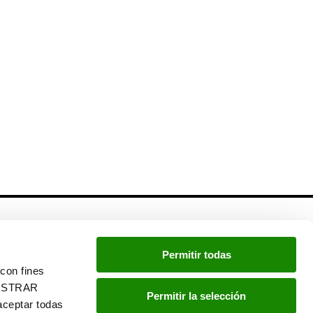
Newsletter
Permitir todas
Si quieres estar a la última, inscríbete a nuestra
con fines
newsletter:
“MOSTRAR
Permitir la selección
ceptar todas