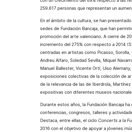
con un crecimiento del 69% respecto a las re
259.617 personas que representan un aument
En el ámbito de la cultura, se han presentad
sedes de Fundación Bancaja, que han permitido
promoción del arte valenciano. A cierre de 2
incremento del 275% con respecto a 2014 (51
centradas en artistas como Picasso, Sorolla,
Andreu Alfaro, Soledad Sevilla, Miquel Navarro
Manuel Ballester, Vicente Ortí, Uiso Alemany
exposiciones colectivas de la colección de a
de la relevancia de las de Iberdrola, Martíne
expositivas con diferentes museos nacionales
Durante estos años, la Fundación Bancaja ha 
conferencias, congresos, talleres y actividade
Destaca, entre ellas, el ciclo
Concerts a la F
2016 con el objetivo de apoyar a jóvenes mú