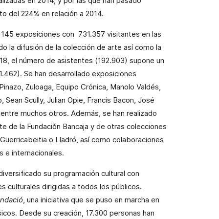
alizadas en 2014, y por las que han pasado
o del 224% en relación a 2014.
o 145 exposiciones con 731.357 visitantes en las
 la difusión de la colección de arte así como la
018, el número de asistentes (192.903) supone un
.462). Se han desarrollado exposiciones
 Pinazo, Zuloaga, Equipo Crónica, Manolo Valdés,
, Sean Scully, Julian Opie, Francis Bacon, José
, entre muchos otros. Además, se han realizado
rte de la Fundación Bancaja y de otras colecciones
z Guerricabeitia o Lladró, así como colaboraciones
 e internacionales.
diversificado su programación cultural con
s culturales dirigidas a todos los públicos.
undació
, una iniciativa que se puso en marcha en
sicos. Desde su creación, 17.300 personas han