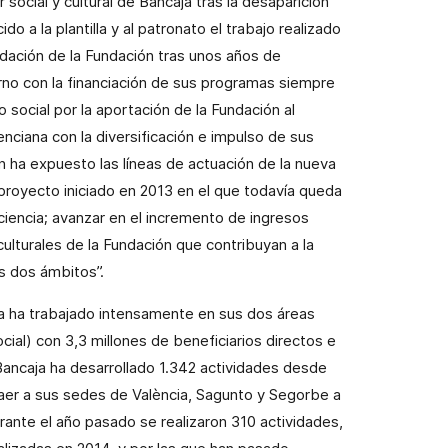
 social y cultural de Bancaja tras la desaparición
do a la plantilla y al patronato el trabajo realizado
idación de la Fundación tras unos años de
rno con la financiación de sus programas siempre
social por la aportación de la Fundación al
enciana con la diversificación e impulso de sus
ón ha expuesto las líneas de actuación de la nueva
 proyecto iniciado en 2013 en el que todavía queda
ciencia; avanzar en el incremento de ingresos
culturales de la Fundación que contribuyan a la
s dos ámbitos”.
ja ha trabajado intensamente en sus dos áreas
cial) con 3,3 millones de beneficiarios directos e
Bancaja ha desarrollado 1.342 actividades desde
raer a sus sedes de València, Sagunto y Segorbe a
rante el año pasado se realizaron 310 actividades,