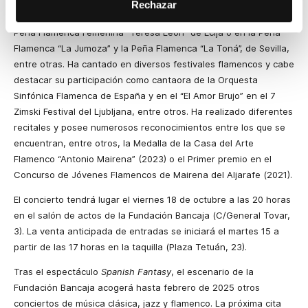
Lidia Rodríguez ha formado parte en varias ocasiones del
Rechazar
Circuito Andaluz de Peñas Flamencas, dando recitales en la
Peña Flamenca Femenina “Teresa León” de Écija o en la Peña
Flamenca “La Jumoza” y la Peña Flamenca “La Toná”, de Sevilla,
entre otras. Ha cantado en diversos festivales flamencos y cabe
destacar su participación como cantaora de la Orquesta
Sinfónica Flamenca de España y en el “El Amor Brujo” en el 7
Zimski Festival del Ljubljana, entre otros. Ha realizado diferentes
recitales y posee numerosos reconocimientos entre los que se
encuentran, entre otros, la Medalla de la Casa del Arte
Flamenco “Antonio Mairena” (2023) o el Primer premio en el
Concurso de Jóvenes Flamencos de Mairena del Aljarafe (2021).
El concierto tendrá lugar el viernes 18 de octubre a las 20 horas
en el salón de actos de la Fundación Bancaja (C/General Tovar,
3). La venta anticipada de entradas se iniciará el martes 15 a
partir de las 17 horas en la taquilla (Plaza Tetuán, 23).
Tras el espectáculo
Spanish Fantasy
, el escenario de la
Fundación Bancaja acogerá hasta febrero de 2025 otros
conciertos de música clásica, jazz y flamenco. La próxima cita