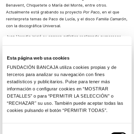
Benavent, Chiquetete o María del Monte, entre otros.
Actualmente está grabando su proyecto
Por Paco
, en el que
reinterpreta temas de Paco de Lucía, y el disco
Familia Camarón
,
con la discográfica Universal.
Juan Heredia inició su carrera artística realizando numerosas
giras nacionales junto al Chino de Arte 4. Ha formado parte de
la banda de Manzanita y desde 2003 es miembro del grupo
Chambao, realizando giras nacionales e internacionales y
Esta página web usa cookies
compartiendo escenario con artistas como Juanes, Ricky Martín,
FUNDACIÓN BANCAJA utiliza cookies propias y de
Niña Pastori, Pastora Soler, David de María o Antonio Carmona,
terceros para analizar su navegación con fines
entre otros. Ha intervenido en la grabación de más de un
estadísticos y publicitarios. Pulse para tener más
centenar de discos entre los que destaca
Con Otro Aire
, de
información o configurar cookies en “MOSTRAR
Chambao, con el que estuvo nominado a los premios Grammy.
DETALLES” o para “PERMITIR LA SELECCIÓN” o
El trompetista Vicente Campos ha actuado como solista con las
“RECHAZAR" su uso. También puede aceptar todas las
principales orquestas y grupos del panorama musical español y
cookies pulsando el botón “PERMITIR TODAS”.
ha grabado varios discos como solista de distintas
agrupaciones de cámara. Ha sido solista del Grup Instrumental,
de la Orquesta Sinfónica de Valencia, del grupo de metales
Selección