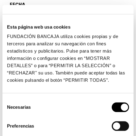
FECHA
Del 07/06/2018 al 29/07/2018
Esta página web usa cookies
CENTRO
FUNDACIÓN BANCAJA utiliza cookies propias y de
terceros para analizar su navegación con fines
Sala de exposiciones "Casa Garcerán"
estadísticos y publicitarios. Pulse para tener más
Colón, 23, Segorbe
información o configurar cookies en “MOSTRAR
DETALLES” o para “PERMITIR LA SELECCIÓN” o
“RECHAZAR" su uso. También puede aceptar todas las
cookies pulsando el botón “PERMITIR TODAS”.
Fundación Bancaja presenta en Segorbe la exposición
El bodegón contemporáneo. Colección Fundación
Bancaja
, una muestra que reúne 33 obras
Selección
pertenecientes a los fondos artísticos de Fundación
Necesarias
de
Bancaja que revisan y repasan el género artístico del
consentimiento
bodegón a través de la mirada de una amplia nómina de
Preferencias
artistas valencianos que se han inspirado para la