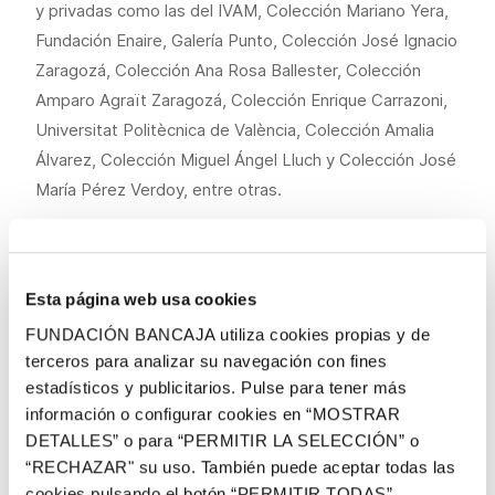
y privadas como las del IVAM, Colección Mariano Yera,
Fundación Enaire, Galería Punto, Colección José Ignacio
Zaragozá, Colección Ana Rosa Ballester, Colección
Amparo Agraït Zaragozá, Colección Enrique Carrazoni,
Universitat Politècnica de València, Colección Amalia
Álvarez, Colección Miguel Ángel Lluch y Colección José
María Pérez Verdoy, entre otras.
La exposición se estructura en nueve bloques (
Equipo
Realidad
,
Hazañas bélicas
,
Años de plomo
,
A vueltas
con el cubismo
,
Ellos-yo
,
Jodasel
,
Pugilatos al
Esta página web usa cookies
margen
,
Hypnerotomaquia concupiscente
y
En
FUNDACIÓN BANCAJA utiliza cookies propias y de
compañía de la soledad
) que recorren etapas y
terceros para analizar su navegación con fines
temáticas esenciales de la trayectoria de Ballester y
estadísticos y publicitarios. Pulse para tener más
información o configurar cookies en “MOSTRAR
que, a su vez, revisan cronológicamente su trabajo,
DETALLES” o para “PERMITIR LA SELECCIÓN” o
dando a conocer parte de su obra que permanecía
“RECHAZAR" su uso. También puede aceptar todas las
inédita hasta ahora. La muestra ahonda también en las
cookies pulsando el botón “PERMITIR TODAS”.