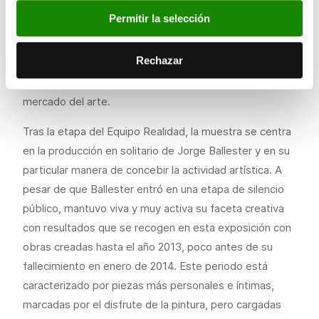
opresión política, los falsos convencionalismos de
Permitir la selección
los
mass-media
, la función del arte o el papel de la
mujer en la sociedad protagonizan las obras, todo ello
Rechazar
representado con una importante carga satírica y de
denuncia y con una visión contraria a las leyes del
mercado del arte.
Tras la etapa del Equipo Realidad, la muestra se centra
en la producción en solitario de Jorge Ballester y en su
particular manera de concebir la actividad artística. A
pesar de que Ballester entró en una etapa de silencio
público, mantuvo viva y muy activa su faceta creativa
con resultados que se recogen en esta exposición con
obras creadas hasta el año 2013, poco antes de su
fallecimiento en enero de 2014. Este periodo está
caracterizado por piezas más personales e íntimas,
marcadas por el disfrute de la pintura, pero cargadas