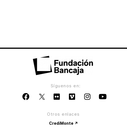
Síguenos en:
Otros enlaces
CrediMonte ↗