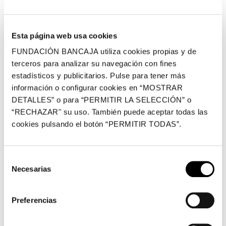
FECHA
Esta página web usa cookies
Del 20/07/2012 al 31/08/2012
FUNDACIÓN BANCAJA utiliza cookies propias y de
terceros para analizar su navegación con fines
estadísticos y publicitarios. Pulse para tener más
CENTRO
información o configurar cookies en “MOSTRAR
DETALLES” o para “PERMITIR LA SELECCIÓN” o
Casa de Cultura Marqués González de Quirós
“RECHAZAR" su uso. También puede aceptar todas las
Passeig Germaníes, 5 y 7, Gandia
cookies pulsando el botón “PERMITIR TODAS”.
La Casa de Cultura Marqués González de Quirós acoge
Selección
Necesarias
esta exposición, que ofrece la oportunidad de
de
consentimiento
descubrir parte de la obra de algunos de los grandes
pintores que desarrollaron su trabajo en los cien años
Preferencias
que marcan el final del siglo XIX y el inicio del siglo XX.
En concreto, la exposición recoge una selección de 43