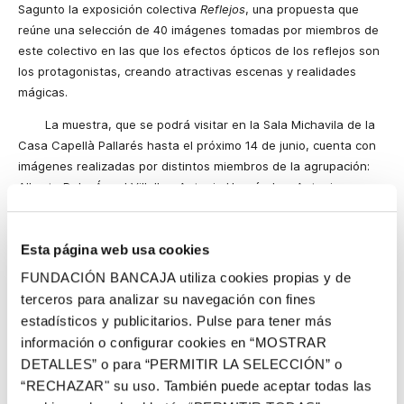
Sagunto la exposición colectiva
Reflejos
, una propuesta que
reúne una selección de 40 imágenes tomadas por miembros de
este colectivo en las que los efectos ópticos de los reflejos son
los protagonistas, creando atractivas escenas y realidades
mágicas.
La muestra, que se podrá visitar en la Sala Michavila de la
Casa Capellà Pallarés hasta el próximo 14 de junio, cuenta con
imágenes realizadas por distintos miembros de la agrupación:
Alberto Dolz, Ángel Villalba, Antonio Hernández, Antonio
Martínez, Azucena García, Begoña Cosín, Bernardo Carrió,
Carlos Ibáñez, Carmen Barrachina, Carmen Bonilla, Carmen
Esta página web usa cookies
Más, David Piqueras, Eliseo Durbá, Enrique Herrero, Francisco
Jurado, Fernando Cuenca, José. A. Martínez, José. A.
FUNDACIÓN BANCAJA utiliza cookies propias y de
Fernández, José Mesa, Juan García, Juan F. Higueras, Juan M.
terceros para analizar su navegación con fines
Rodríguez, Juanjo Gallego, José F. Lacoba, Lorenzo López, M.
estadísticos y publicitarios. Pulse para tener más
Carmen Moya, Maite Madurga, Mnel Channel, Marisa
información o configurar cookies en “MOSTRAR
Barrachina, Mercedes Martínez, Pascual Fabregat, Pedro Díaz,
DETALLES” o para “PERMITIR LA SELECCIÓN” o
Pilar Sampedro, Puri Alba, Ramón Cormano, Salvador Moragón,
“RECHAZAR" su uso. También puede aceptar todas las
Silvia Gil, Vicente Herranz, Victoriano Parral y Yaroslav Melnyk.