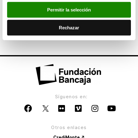
Permitir la selección
ANTERIOR
Fundación Bancaja y la Universitat Jaume I
colaborarán en actividades de promoción
Rechazar
cultural y social
Síguenos en:
Otros enlaces
CrediMonte ↗