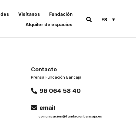
ades
Visítanos
Fundación
ES
Alquiler de espacios
Contacto
Prensa Fundación Bancaja
96 064 58 40
email
comu
nicacion@funda
cionbancaja.es