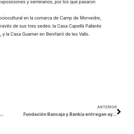
 exposiciones y seminarios, por los que pasaron
 sociocultural en la comarca de Camp de Morvedre,
ravés de sus tres sedes: la Casa Capellà Pallarés
 y la Casa Guarner en Benifairó de les Valls.
ANTERIOR
ión Delegada de Sagunto de la nueva Fundación Bancaja nombra presidente a Francisco Muñoz Antonino
Fundación Bancaja y Bankia entregan ayudas a 68 asociaciones de la Comunidad Valenciana para proyectos de exclusión social y cooperación internacional