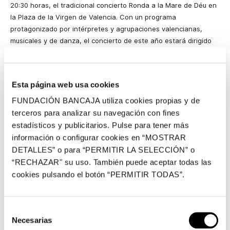
20:30 horas, el tradicional concierto Ronda a la Mare de Déu en
la Plaza de la Virgen de Valencia. Con un programa
protagonizado por intérpretes y agrupaciones valencianas,
musicales y de danza, el concierto de este año estará dirigido
por Fernando Bonete Piqueras, director a su vez de la Banda
Municipal de València. En la parte musical participarán la Banda
Municipal de València y el Orfeó Valencià Navarro Reverter,
Esta página web usa cookies
mientras que las danzas correrán a cargo del Grup de Danses
Alimara. La Ronda a la Mare de Déu de 2016 contará también
FUNDACIÓN BANCAJA utiliza cookies propias y de
con la voz del tenor Vicente Ombuena.
terceros para analizar su navegación con fines
estadísticos y publicitarios. Pulse para tener más
La Banda Municipal de València interpretará las piezas
El
información o configurar cookies en “MOSTRAR
ruiseñor de la huerta,
de Leopoldo Magenti
,
y
Agnus Dei,
de
DETALLES” o para “PERMITIR LA SELECCIÓN” o
G.Bizet e instrumentada por Fernando Bonete. El repertorio del
“RECHAZAR" su uso. También puede aceptar todas las
Orfeó Valencià Navarro Reverter incluirá
Pel maig que ve,
de
cookies pulsando el botón “PERMITIR TODAS”.
Clément Janequin
; Ave Maria,
de Peter Benoit
; y Rondel, d
e
Eduard López-Chavarri i Marco. Por su parte, el Grup de Danses
Alimara bailará
Fandango d’a tres, La Petenera de Xàtiva y
Selección
Fandango de San Mateu.
Necesarias
de