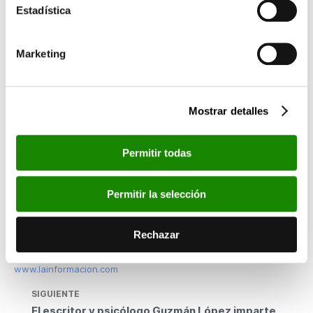
Estadística
De esta entrada única para acceder a las dos salas de
exposiciones del Centro Cultural Bancaja,sólo han estado
exceptuados los menores de siete años y los participantes en
Marketing
los talleres didácticos gratuitos para escolares,personas con
discapacidad y personas mayores,que Fundación Bancaja ha
organizado en torno a la muestra de Andy Warhol.
Mostrar detalles
De izquierda a derecha: José María Mas Millet,
Permitir todas
presidente de Fundación Bancaja, y Antonio
Casanova Safont, presidente de Casa Caridad.
Permitir la selección
Esta noticia en los medios:
www.europapress.es
Rechazar
www.lasprovincias.es
www.valenciaplaza.com
www.lainformacion.com
SIGUIENTE
El escritor y psicólogo Guzmán López imparte