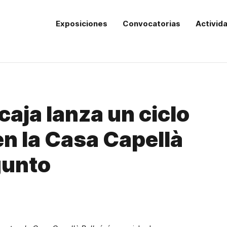
Exposiciones
Convocatorias
Activid
aja lanza un ciclo
en la Casa Capellà
gunto