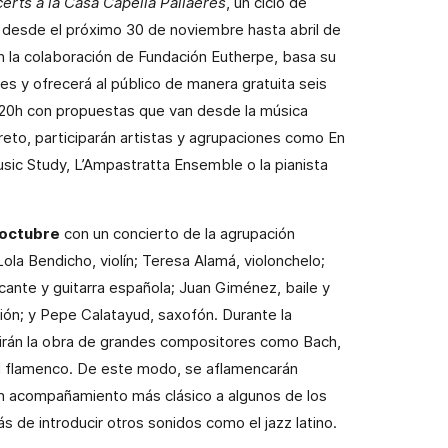
erts a la Casa Capellà Pallaérés
, un ciclo de
desde el próximo 30 de noviembre hasta abril de
 la colaboración de Fundación Eutherpe, basa su
es y ofrecerá al público de manera gratuita seis
s 20h con propuestas que van desde la música
creto, participarán artistas y agrupaciones como En
sic Study, L’Ampastratta Ensemble o la pianista
 octubre
con un concierto de la agrupación
la Bendicho, violín; Teresa Alamá, violonchelo;
cante y guitarra española; Juan Giménez, baile y
ión; y Pepe Calatayud, saxofón. Durante la
unirán la obra de grandes compositores como Bach,
del flamenco. De este modo, se aflamencarán
 un acompañamiento más clásico a algunos de los
de introducir otros sonidos como el jazz latino.