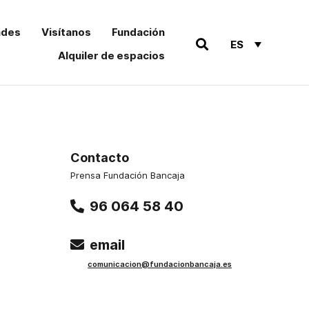
ades
Visítanos
Fundación
ES
Alquiler de espacios
Contacto
Prensa Fundación Bancaja
96 064 58 40
email
comu
nicacion@funda
cionbancaja.es