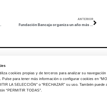
ANTERIOR
aldés dentro de la 8ª Semana D-Capacidad Fundación Bancaja
Fundación Bancaja organiza un año más la Semana D-Capacidad para promover la integración de las personas con discapacidad a través del arte
Otros enlaces
ies
CrediMonte ↗
Alquiler de espacios
a cookies propias y de terceros para analizar su navegación 
Colección de arte
Solicitud de imágenes de la
ios. Pulse para tener más información o configurar cookies en 
colección de arte
ITIR LA SELECCIÓN” o “RECHAZAR" su uso. También puede a
Publicaciones
Comunicación
botón “PERMITIR TODAS”.
Contacto