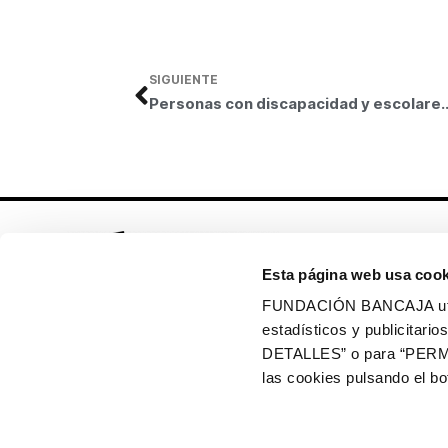
SIGUIENTE
Personas con discapacidad y escolares conviven en el taller de arte de Manolo V
Esta página web usa cook
FUNDACIÓN BANCAJA utiliz
estadísticos y publicitar
Síguenos en:
DETALLES” o para “PERM
las cookies pulsando el 
Política de cookies
Política de privacidad