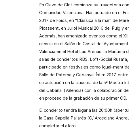
En Clave de Clot comienza su trayectoria com
Comunidad Valenciana. Han actuado en el Fest
2017 de Foios, en “Clàssica a la mar” de Mare
Picassent, en Juliol Musical 2016 del Puig y 
Además, han amenizado eventos como el XIII
ciencia en el Salón de Cristal del Ayuntamien
Valencia en el Hotel Las Arenas, la Marítima 
salas de conciertos RBS, Loft-Social Ruzafa, 
participado en festivales como Igual-ment de
Salle de Paterna y Cabanyal Íntim 2017, entr
su actuación en la clausura de la 5ª Mostra In
del Cabañal (Valencia) con la colaboración de
en proceso de la grabación de su primer CD.
El concierto tendrá lugar a las 20:00h (apertu
la Casa Capellà Pallarés (C/ Arcediano Andreu,
completar el aforo.