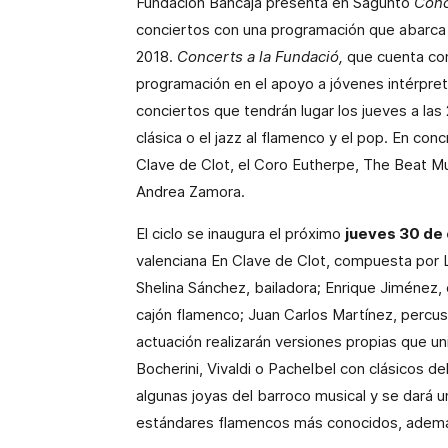
Fundación Bancaja presenta en Sagunto
Conc
conciertos con una programación que abarca 
2018.
Concerts a la Fundació,
que cuenta con
programación en el apoyo a jóvenes intérpret
conciertos que tendrán lugar los jueves a la
clásica o el jazz al flamenco y el pop. En con
Clave de Clot, el Coro Eutherpe, The Beat Mu
Andrea Zamora.
El ciclo se inaugura el próximo
jueves 30 de
valenciana En Clave de Clot, compuesta por Lo
Shelina Sánchez, bailadora; Enrique Jiménez, 
cajón flamenco; Juan Carlos Martínez, percus
actuación realizarán versiones propias que 
Bocherini, Vivaldi o Pachelbel con clásicos 
algunas joyas del barroco musical y se dará
estándares flamencos más conocidos, además 