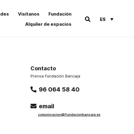
ades
Visítanos
Fundación
ES
Alquiler de espacios
Contacto
Prensa Fundación Bancaja
96 064 58 40
email
comu
nicacion@funda
cionbancaja.es