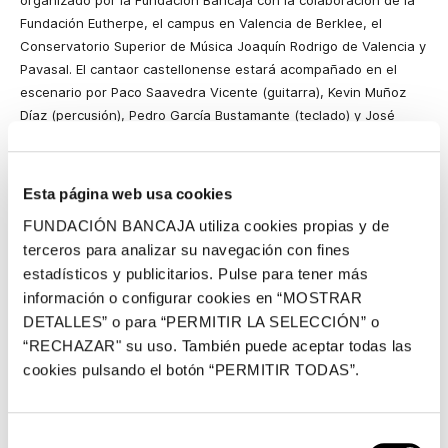
organizado por la Fundación Bancaja con la colaboración de la
Fundación Eutherpe, el campus en Valencia de Berklee, el
Conservatorio Superior de Música Joaquín Rodrigo de Valencia y
Pavasal. El cantaor castellonense estará acompañado en el
escenario por Paco Saavedra Vicente (guitarra), Kevin Muñoz
Díaz (percusión), Pedro García Bustamante (teclado) y José
“Trabuquito” (bailaor). El repertorio incluirá temas de diversos
palos del flamenco como martinetes, tonás, soleás, soleás por
bulerías, tientos del Levante, alegrías, tangos y bulerías.
Esta página web usa cookies
José Díaz «El Fosi» viene de una familia gitana de Castellón
FUNDACIÓN BANCAJA utiliza cookies propias y de
conocidos como los «Trabucos». Una saga de cantaores,
terceros para analizar su navegación con fines
bailaores y guitarristas que ha constituido su entorno personal y
estadísticos y publicitarios. Pulse para tener más
que despertó su interés por la música. Empezó a cantar desde
información o configurar cookies en “MOSTRAR
muy niño en casa, fiestas y reuniones. Cantaor autodidacta, ha
DETALLES” o para “PERMITIR LA SELECCIÓN” o
compartido escenario con artistas como «Trabuco» (padre e
“RECHAZAR" su uso. También puede aceptar todas las
hijo), Antonio Vargas Cortés “El Potito”, Vicente de Castro
cookies pulsando el botón “PERMITIR TODAS”.
Giménez “Parrita”, Juan Cortés «Duquende”, Diego del Morao,
Manuel Fernández “El Carpeta”, entre otros. José Díaz “El Fosi”
fue ganador del concurso de cante del Festival Flamenco
Selección