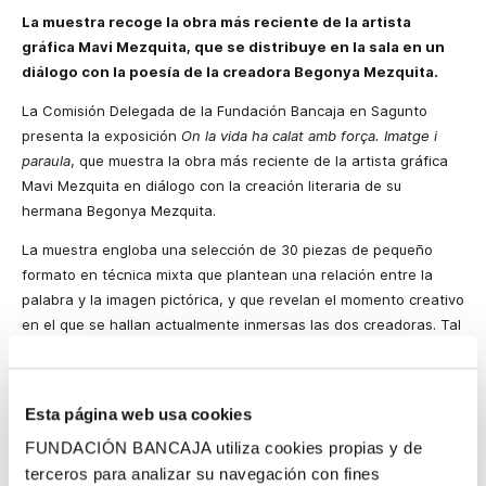
La muestra recoge la obra más reciente de la artista
gráfica Mavi Mezquita, que se distribuye en la sala en un
diálogo con la poesía de la creadora Begonya Mezquita.
La Comisión Delegada de la Fundación Bancaja en Sagunto
presenta la exposición
On la vida ha calat amb força. Imatge i
paraula
, que muestra la obra más reciente de la artista gráfica
Mavi Mezquita en diálogo con la creación literaria de su
hermana Begonya Mezquita.
La muestra engloba una selección de 30 piezas de pequeño
formato en técnica mixta que plantean una relación entre la
palabra y la imagen pictórica, y que revelan el momento creativo
en el que se hallan actualmente inmersas las dos creadoras. Tal
y como ellas mismas afirman: ‘
’caminamos juntas, hermanas,
cómplices, amigas. Compartimos un espacio en el que se
encuentran las imágenes y las palabras en el corriente de la vida,
Esta página web usa cookies
ecos y memoria, rastros del pasado’’
.
FUNDACIÓN BANCAJA utiliza cookies propias y de
El total de las obras expuestas se muestra por primera vez al
terceros para analizar su navegación con fines