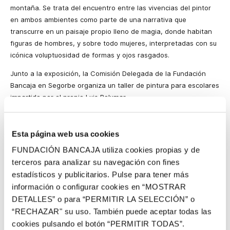
montaña. Se trata del encuentro entre las vivencias del pintor
en ambos ambientes como parte de una narrativa que
transcurre en un paisaje propio lleno de magia, donde habitan
figuras de hombres, y sobre todo mujeres, interpretadas con su
icónica voluptuosidad de formas y ojos rasgados.
Junto a la exposición, la Comisión Delegada de la Fundación
Bancaja en Segorbe organiza un taller de pintura para escolares
impartido por el propio Luis Bolumar.
La muestra se puede visitar en la Casa Garcerán de Segorbe los
jueves de 11 a 13 horas, y de viernes a domingo (festivos
Esta página web usa cookies
incluidos) de 12:00 a 13:30 horas y de 17:30 a 20:30 horas.
FUNDACIÓN BANCAJA utiliza cookies propias y de
Luis Bolumar
terceros para analizar su navegación con fines
estadísticos y publicitarios. Pulse para tener más
Luis Bolumar Santamaría (Peñalba, 1951) es uno de los artistas
información o configurar cookies en “MOSTRAR
fundamentales para comprender el arte contemporáneo
DETALLES” o para “PERMITIR LA SELECCIÓN” o
valenciano y, de forma más concreta, el castellonense. Aunque
“RECHAZAR" su uso. También puede aceptar todas las
nace y crece en Peñalba (Segorbe), pronto se traslada a
Castellón y es allí, desde 1967, donde se forma en distintas
cookies pulsando el botón “PERMITIR TODAS”.