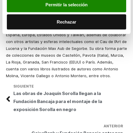
mirada que trazará en todas sus mujeres y que se ha convertido
Permitir la selección
en icono de su obra, abiertamente enmarcada en el
expresionismo figurativo.
Rechazar
Desde sus inicios, el artista no ha dejado de crear y exponer por
España, Europa, Estados Unidos y Taiwán, además de colaborar
con otros artistas y esferas intelectuales como el Cau de l’Art de
Lucena y la Fundación Max Aub de Segorbe. Su obra forma parte
de colecciones de museos de Castellón, Pavota (Italia), Murcia,
La Rioja, Granada, San Francisco (EEUU) o París. Además,
cuenta con varios libros ilustrados de autores como Antonio
Molina, Vicente Gallego o Antonio Montero, entre otros.
SIGUIENTE
Las obras de Joaquín Sorolla llegan a la
Fundación Bancaja para el montaje de la
exposición Sorolla en negro
ANTERIOR