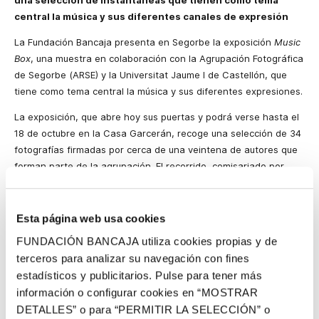
una selección de instantáneas que tienen como tema
central la música y sus diferentes canales de expresión
La Fundación Bancaja presenta en Segorbe la exposición
Music
Box
, una muestra en colaboración con la Agrupación Fotográfica
de Segorbe (ARSE) y la Universitat Jaume I de Castellón, que
tiene como tema central la música y sus diferentes expresiones.
La exposición, que abre hoy sus puertas y podrá verse hasta el
18 de octubre en la Casa Garcerán, recoge una selección de 34
fotografías firmadas por cerca de una veintena de autores que
forman parte de la agrupación. El recorrido, comisariado por
Pablo Maroto, permite asomarse a escenas de conciertos en la
calle, bandas callejeras, músicos o instrumentos.
Esta página web usa cookies
Imágenes que tienen como objetivo despertar en el espectador
FUNDACIÓN BANCAJA utiliza cookies propias y de
emociones y que ahondan en la relación entre la música y la
fotografía mediante el uso de técnicas depuradas en algunos
terceros para analizar su navegación con fines
casos, mostrando un gran impacto visual en otros, buscando un
estadísticos y publicitarios. Pulse para tener más
acercamiento físico o psicológico al sujeto al estilo del más puro
información o configurar cookies en “MOSTRAR
retrato, haciéndose valer de la abstracción que supone el uso
DETALLES” o para “PERMITIR LA SELECCIÓN” o