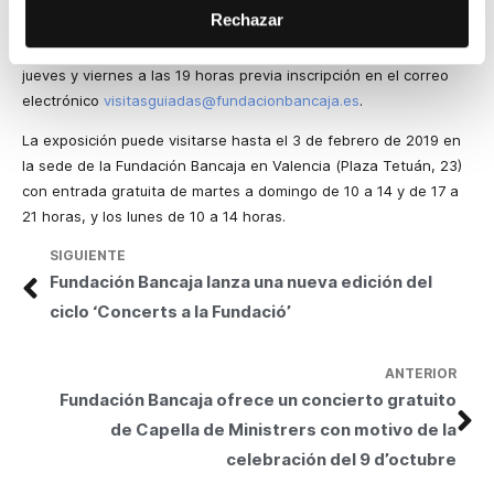
Rechazar
para escolares, para personas con discapacidad y talleres de
inclusión social. Las visitas guiadas gratuitas se realizarán los
jueves y viernes a las 19 horas previa inscripción en el correo
electrónico
visitasguiadas@fundacionbancaja.es
.
La exposición puede visitarse hasta el 3 de febrero de 2019 en
la sede de la Fundación Bancaja en Valencia (Plaza Tetuán, 23)
con entrada gratuita de martes a domingo de 10 a 14 y de 17 a
21 horas, y los lunes de 10 a 14 horas.
SIGUIENTE
Fundación Bancaja lanza una nueva edición del
ciclo ‘Concerts a la Fundació’
ANTERIOR
Fundación Bancaja ofrece un concierto gratuito
de Capella de Ministrers con motivo de la
celebración del 9 d’octubre