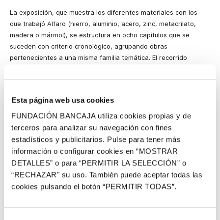
La exposición, que muestra los diferentes materiales con los
que trabajó Alfaro (hierro, aluminio, acero, zinc, metacrilato,
madera o mármol), se estructura en ocho capítulos que se
suceden con criterio cronológico, agrupando obras
pertenecientes a una misma familia temática. El recorrido
muestra desde sus inicios vinculados con el constructivismo
abstracto de entreguerras; su giro al contenido de compromiso
político y social; sus reconocidas generatrices; las
Esta página web usa cookies
transparencias cromáticas; su revisión de la historia del arte; la
inspiración de Goethe; la temática de jazz y ángeles; y el
FUNDACIÓN BANCAJA utiliza cookies propias y de
contraminimalismo de sus últimas series escultóricas.
terceros para analizar su navegación con fines
estadísticos y publicitarios. Pulse para tener más
Con el objetivo de proporcionar una imagen comprensiva de la
información o configurar cookies en “MOSTRAR
obra del artista, la escultura pública está representada con la
DETALLES” o para “PERMITIR LA SELECCIÓN” o
pieza
Homenaje a Platón
(1970) instalada frente a la fachada de
“RECHAZAR" su uso. También puede aceptar todas las
la Fundación Bancaja en la explanada de la Plaza Tetuán, y con
cookies pulsando el botón “PERMITIR TODAS”.
el audiovisual
Visión urbana de Alfaro,
dirigido por Vicente
Tamarit y producido por Mediterráneo Media Entertainment y
Marben Media, que ofrece una visión en imágenes de alta