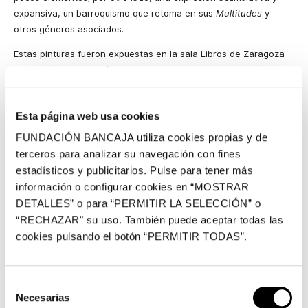
expansiva, un barroquismo que retoma en sus
Multitudes
y
otros géneros asociados.
Estas pinturas fueron expuestas en la sala Libros de Zaragoza
en 1950 y en la Galería Buchholz de Madrid, como
Pinturas
surrealistas de Antonio Saura
en mayo de 1951, y constituyen lo
que el artista considera sus primeras «verdaderas pinturas»: «El
Esta página web usa cookies
espectador hallará pinturas dispares, pero unidas todas por el
deseo –que es único– de encontrar un horizonte distinto, limpio
FUNDACIÓN BANCAJA utiliza cookies propias y de
y nuevo», hablaba así un joven Saura de poco más de 20 años.
terceros para analizar su navegación con fines
estadísticos y publicitarios. Pulse para tener más
Fenómenos y Grattages
información o configurar cookies en “MOSTRAR
En el taller parisino que comparte en 1954 y 1955 con Simon
DETALLES” o para “PERMITIR LA SELECCIÓN” o
Hantaï, con quien continuará una estrecha relación cuando
“RECHAZAR" su uso. También puede aceptar todas las
rompa con el grupo surrealista, crea sus
Fenómenos
y
cookies pulsando el botón “PERMITIR TODAS”.
Grattages
. En ese momento, y en otros muy posteriores, la obra
de Saura se resiste a abandonar una dualidad que bascula entre
la extremada acumulación y limpieza aséptica, el barroquismo y
Selección
la sencillez.
Necesarias
de