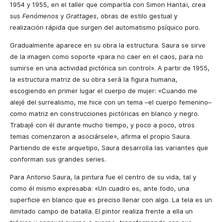
1954 y 1955, en el taller que compartía con Simon Hantaï, crea
sus
Fenómenos
y
Grattages
, obras de estilo gestual y
realización rápida que surgen del automatismo psíquico puro.
Gradualmente aparece en su obra la estructura. Saura se sirve
de la imagen como soporte «para no caer en el caos, para no
sumirse en una actividad pictórica sin control». A partir de 1955,
la estructura matriz de su obra será la figura humana,
escogiendo en primer lugar el cuerpo de mujer: «Cuando me
alejé del surrealismo, me hice con un tema –el cuerpo femenino–
como matriz en construcciones pictóricas en blanco y negro.
Trabajé con él durante mucho tiempo, y poco a poco, otros
temas comenzaron a asociársele», afirma el propio Saura.
Partiendo de este arquetipo, Saura desarrolla las variantes que
conforman sus grandes series.
Para Antonio Saura, la pintura fue el centro de su vida, tal y
como él mismo expresaba: «Un cuadro es, ante todo, una
superficie en blanco que es preciso llenar con algo. La tela es un
ilimitado campo de batalla. El pintor realiza frente a ella un