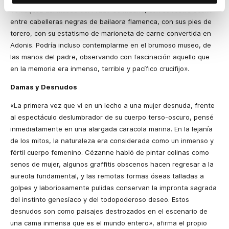
Velázquez del Museo del Prado de Madrid, con su rostro oculto
entre cabelleras negras de bailaora flamenca, con sus pies de
torero, con su estatismo de marioneta de carne convertida en
Adonis. Podría incluso contemplarme en el brumoso museo, de
las manos del padre, observando con fascinación aquello que
en la memoria era inmenso, terrible y pacífico crucifijo».
Damas y Desnudos
«La primera vez que vi en un lecho a una mujer desnuda, frente
al espectáculo deslumbrador de su cuerpo terso-oscuro, pensé
inmediatamente en una alargada caracola marina. En la lejanía
de los mitos, la naturaleza era considerada como un inmenso y
fértil cuerpo femenino. Cézanne habló de pintar colinas como
senos de mujer, algunos graffitis obscenos hacen regresar a la
aureola fundamental, y las remotas formas óseas talladas a
golpes y laboriosamente pulidas conservan la impronta sagrada
del instinto genesíaco y del todopoderoso deseo. Estos
desnudos son como paisajes destrozados en el escenario de
una cama inmensa que es el mundo entero», afirma el propio