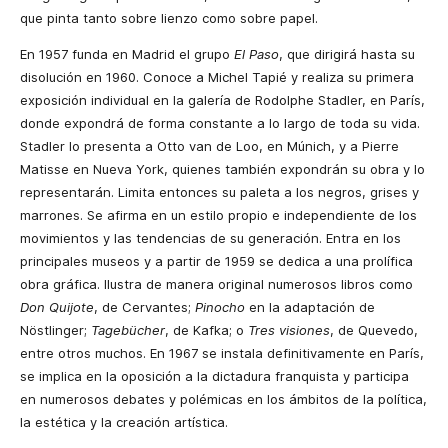
que pinta tanto sobre lienzo como sobre papel.
En 1957 funda en Madrid el grupo
El Paso
, que dirigirá hasta su
disolución en 1960. Conoce a Michel Tapié y realiza su primera
exposición individual en la galería de Rodolphe Stadler, en París,
donde expondrá de forma constante a lo largo de toda su vida.
Stadler lo presenta a Otto van de Loo, en Múnich, y a Pierre
Matisse en Nueva York, quienes también expondrán su obra y lo
representarán. Limita entonces su paleta a los negros, grises y
marrones. Se afirma en un estilo propio e independiente de los
movimientos y las tendencias de su generación. Entra en los
principales museos y a partir de 1959 se dedica a una prolífica
obra gráfica. Ilustra de manera original numerosos libros como
Don Quijote
, de Cervantes;
Pinocho
en la adaptación de
Nöstlinger;
Tagebücher
, de Kafka; o
Tres visiones
, de Quevedo,
entre otros muchos. En 1967 se instala definitivamente en París,
se implica en la oposición a la dictadura franquista y participa
en numerosos debates y polémicas en los ámbitos de la política,
la estética y la creación artística.