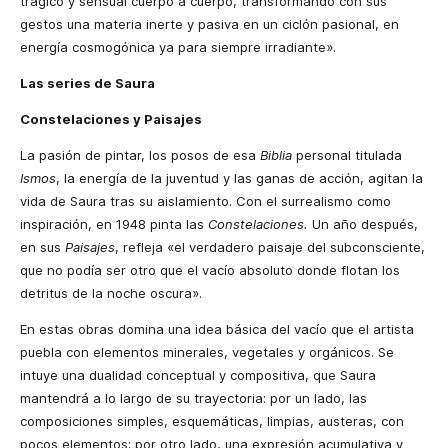
trágico y sensual cuerpo a cuerpo, transformando con sus
gestos una materia inerte y pasiva en un ciclón pasional, en
energía cosmogónica ya para siempre irradiante».
Las series de Saura
Constelaciones y Paisajes
La pasión de pintar, los posos de esa
Biblia
personal titulada
Ismos
, la energía de la juventud y las ganas de acción, agitan la
vida de Saura tras su aislamiento. Con el surrealismo como
inspiración, en 1948 pinta las
Constelaciones.
Un año después,
en sus
Paisajes
, refleja «el verdadero paisaje del subconsciente,
que no podía ser otro que el vacío absoluto donde flotan los
detritus de la noche oscura».
En estas obras domina una idea básica del vacío que el artista
puebla con elementos minerales, vegetales y orgánicos. Se
intuye una dualidad conceptual y compositiva, que Saura
mantendrá a lo largo de su trayectoria: por un lado, las
composiciones simples, esquemáticas, limpias, austeras, con
pocos elementos; por otro lado, una expresión acumulativa y