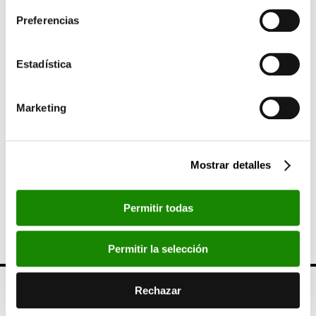
Segorbe en los siguientes horarios: viernes, sábado y vísperas
Preferencias
de festivo, de 17 a 20 horas; domingos y festivos, de 12:00 a
13:30 horas y de 17 a 20 horas.
Estadística
SIGUIENTE
Fundación Bancaja concede 3 becas a
estudiantes de Camp de Morvedre para
Marketing
completar su formación.
ANTERIOR
Mostrar detalles
Iberdrola y Fundación Bancaja programan dos
encuentros sobre coleccionismo corporativo
Permitir todas
de arte
Permitir la selección
Rechazar