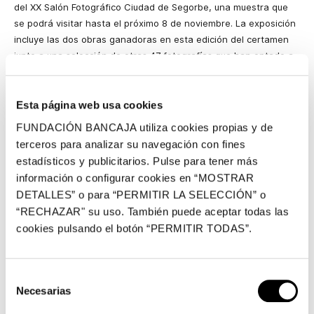
del XX Salón Fotográfico Ciudad de Segorbe, una muestra que
se podrá visitar hasta el próximo 8 de noviembre. La exposición
incluye las dos obras ganadoras en esta edición del certamen
junto a una selección de otras 47 fotografías que han optado a
estos premios.
Este año, el premio en la sección de temática libre, dotado con
Esta página web usa cookies
600 euros, ha recaído en José Manuel Sos Gargallo, por su obra
FUNDACIÓN BANCAJA utiliza cookies propias y de
Les fantasmetes i el circ
. En la sección dedicada a las obras que
terceros para analizar su navegación con fines
tienen por tema aspectos de la comarca del Alto Palancia, el
estadísticos y publicitarios. Pulse para tener más
galardón, dotado con 450 euros, se ha concedido a Fernando
información o configurar cookies en “MOSTRAR
Herrero Zarzoso, por la obra
La maratón de Espadán 2015.
Camino de Rascaña
.
DETALLES” o para “PERMITIR LA SELECCIÓN” o
“RECHAZAR" su uso. También puede aceptar todas las
A esta edición del certamen fotográfico de Fundación Bancaja
cookies pulsando el botón “PERMITIR TODAS”.
en Segorbe se han presentado 183 fotografías de 49 autores.
La categoría de tema libre ha recibido 134 trabajos, mientras
que los 49 restantes han optado al premio comarcal.
Selección
Necesarias
La exposición del XX Salón Fotográfico Ciudad de Segorbe es de
de
entrada gratuita y puede visitarse en la Casa Garcerán de
consentimiento