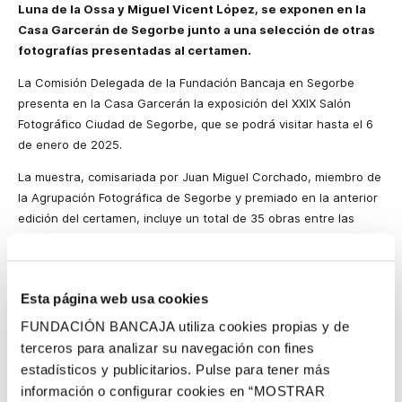
Luna de la Ossa y Miguel Vicent López, se exponen en la
Casa Garcerán de Segorbe junto a una selección de otras
fotografías presentadas al certamen.
La Comisión Delegada de la Fundación Bancaja en Segorbe
presenta en la Casa Garcerán la exposición del XXIX Salón
Fotográfico Ciudad de Segorbe, que se podrá visitar hasta el 6
de enero de 2025.
La muestra, comisariada por Juan Miguel Corchado, miembro de
la Agrupación Fotográfica de Segorbe y premiado en la anterior
edición del certamen, incluye un total de 35 obras entre las
fotografías ganadoras y una selección de las que han optado a
estos premios. De esta selección, 25 son de temática libre y 10
de temática comarcal.
Esta página web usa cookies
Los ganadores de este XXIX Salón Fotográfico Ciudad de
FUNDACIÓN BANCAJA utiliza cookies propias y de
Segorbe han sido José Ramón Luna de la Ossa, en la sección de
terceros para analizar su navegación con fines
temática libre, por su obra
Como al principio
; y Miguel Vicent
estadísticos y publicitarios. Pulse para tener más
López, en la sección dedicada a las obras que tienen por tema
información o configurar cookies en “MOSTRAR
aspectos de las comarcas del Alto Palancia o del Alto Mijares,